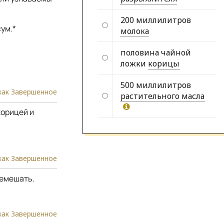
200 миллилитров
ум.*
молока
половина чайной
ложки
корицы
500 миллилитров
как Завершенное
растительного масла
корицей и
как Завершенное
ремешать.
как Завершенное