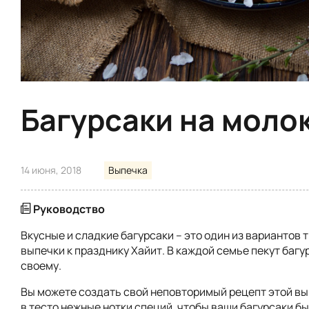
Багурсаки на моло
14 июня, 2018
Выпечка
Руководство
Вкусные и сладкие багурсаки – это один из вариантов
выпечки к празднику Хайит. В каждой семье пекут багу
своему.
Вы можете создать свой неповторимый рецепт этой вы
в тесто нежные нотки специй, чтобы ваши багурсаки б