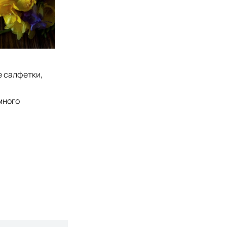
е салфетки,
много