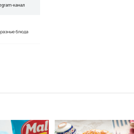
egram-канал
бразные блюда