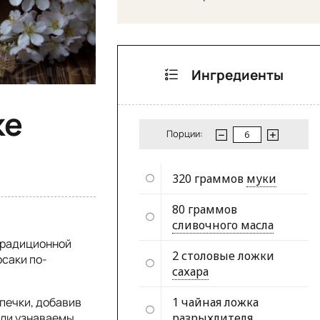
Ингредиенты
ке
Порции:
320 граммов
муки
80 граммов
сливочного масла
 традиционной
2 столовые ложки
рсаки по-
сахара
печки, добавив
1 чайная ложка
ыли узнаваемы
разрыхлителя