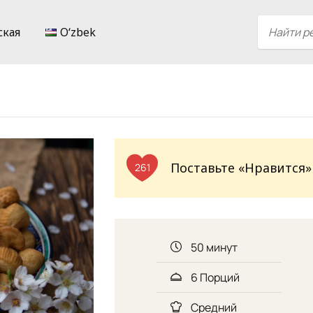
ская
Oʻzbek
Поставьте «Нравится»
261
50 минут
6 Порций
Средний