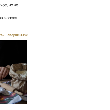
кое, но не
ов молока.
как Завершенное