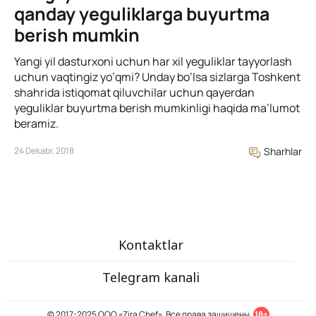
qanday yeguliklarga buyurtma
berish mumkin
Yangi yil dasturxoni uchun har xil yeguliklar tayyorlash
uchun vaqtingiz yo’qmi? Unday bo’lsa sizlarga Toshkent
shahrida istiqomat qiluvchilar uchun qayerdan
yeguliklar buyurtma berish mumkinligi haqida ma’lumot
beramiz.
24 Dekabr, 2018
Sharhlar
Kontaktlar
Telegram kanali
© 2017-2025 ООО «Zira Chef». Все права защищены.
18+