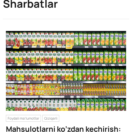
Sharbatlar
Foydali ma'lumotlar
Qiziqarli
Mahsulotlarni ko’zdan kechirish: