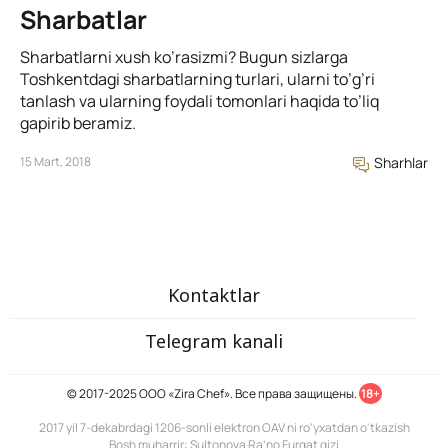
Sharbatlar
Sharbatlarni xush ko’rasizmi? Bugun sizlarga
Toshkentdagi sharbatlarning turlari, ularni to’g’ri
tanlash va ularning foydali tomonlari haqida to’liq
gapirib beramiz.
15 Mart, 2018
Sharhlar
Kontaktlar
Telegram kanali
© 2017-2025 ООО «Zira Chef». Все права защищены.
18+
2017 yil 7-dekabrdagi 1206-sonli elektron OAV ni ro'yxatdan o'tkazish
Bosh muharrir: Sultonova Ra’no Furqat qizi