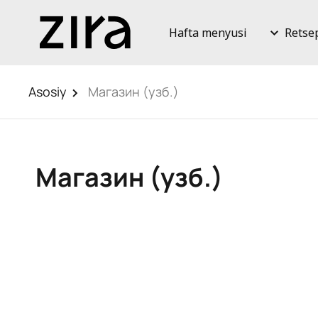
Hafta menyusi
Retse
Asosiy
Магазин (узб.)
Магазин (узб.)