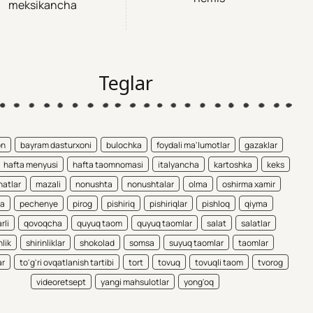
meksikancha
Teglar
on
bayram dasturxoni
bulochka
foydali ma'lumotlar
gazaklar
hafta menyusi
hafta taomnomasi
italyancha
kartoshka
keks
atlar
mazali
nonushta
nonushtalar
olma
oshirma xamir
ta
pechenye
pirog
pishiriq
pishiriqlar
pishloq
qiyma
rli
qovoqcha
quyuq taom
quyuq taomlar
salat
salatlar
nlik
shirinliklar
shokolad
somsa
suyuq taomlar
taomlar
ar
to'g'ri ovqatlanish tartibi
tort
tovuq
tovuqli taom
tvorog
videoretsept
yangi mahsulotlar
yong'oq