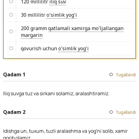
120 millilitr
iliq suv
30 millilitr
o'simlik yog'i
200 gramm
qatlamali xamirga mo'ljallangan
margarin
qovurish uchun
o'simlik yog'i
Qadam 1
Tugallandi
Iliq suvga tuz va sirkani solamiz, aralashtiramiz.
Qadam 2
Tugallandi
Idishga un, tuxum, tuzli aralashma va yog'ni solib, xamir
qorib olamiz.