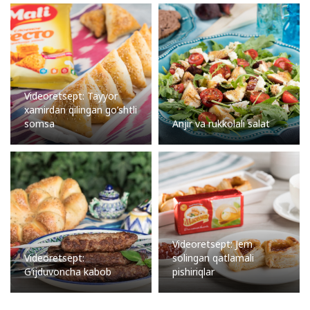
Videoretsept: Tayyor
xamirdan qilingan go’shtli
somsa
Anjir va rukkolali salat
Videoretsept: Jem
Videoretsept:
solingan qatlamali
G’ijduvoncha kabob
pishiriqlar