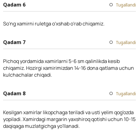
Qadam 6
Tugallandi
So'ng xamirni ruletga o'xshab o'rab chiqamiz.
Qadam 7
Tugallandi
Pichoq yordamida xamirlarni 5-6 sm qalinlikda kesib
chiqamiz. Hozirgi xamirimizdan 14-16 dona qatlama uchun
kulchachalar chiqadi.
Qadam 8
Tugallandi
Kesilgan xamirlar likopchaga teriladi va usti yelim qog'ozda
yopiladi. Xamirdagi margarin yaxshiroq qotishi uchun 10-15
daqiqaga muzlatgichga yo'llanadi.