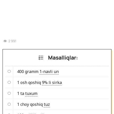
2 991
Masalliqlar:
400 gramm
1-navli un
1 osh qoshiq
9% li sirka
1 ta
tuxum
1 choy qoshiq
tuz