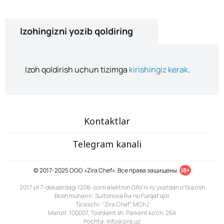
Izohingizni yozib qoldiring
Izoh qoldirish uchun tizimga
kirishingiz kerak
.
Kontaktlar
Telegram kanali
© 2017-2025 ООО «Zira Chef». Все права защищены.
18+
2017 yil 7-dekabrdagi 1206-sonli elektron OAV ni ro'yxatdan o'tkazish
Bosh muharrir: Sultonova Ra’no Furqat qizi
Ta'sischi: "Zira Chef" MChJ
Manzil: 100007, Toshkent sh. Parkent ko'ch. 26A
Pochta: info@zira.uz