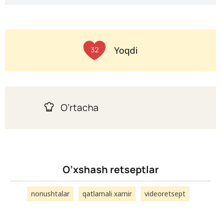
Yoqdi
32
O’rtacha
O’xshash retseptlar
nonushtalar
qatlamali xamir
videoretsept