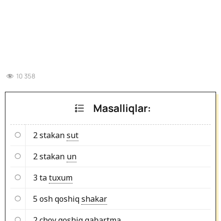
10 358
Masalliqlar:
2 stakan
sut
2 stakan
un
3 ta
tuxum
5 osh qoshiq
shakar
2 choy qoshiq
qabartma