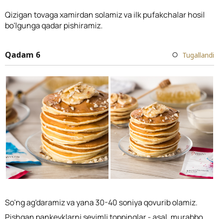
Qizigan tovaga xamirdan solamiz va ilk pufakchalar hosil
bo'lgunga qadar pishiramiz.
Qadam 6
Tugallandi
So'ng ag'daramiz va yana 30-40 soniya qovurib olamiz.
Pishgan pankeyklarni sevimli toppinglar - asal, murabbo