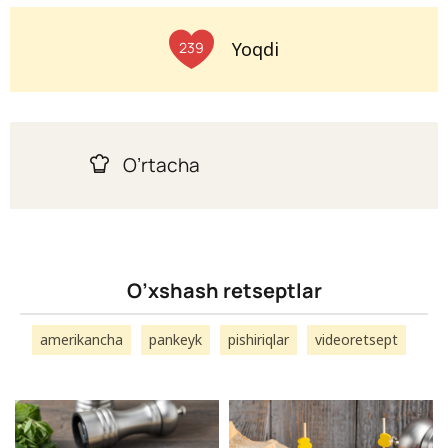
Yoqdi
239
O’rtacha
O’xshash retseptlar
amerikancha
pankeyk
pishiriqlar
videoretsept