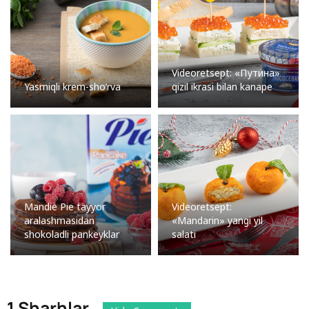
Videoretsept: «Путина»
Yasmiqli krem-sho’rva
qizil ikrasi bilan kanape
Mandie Pie tayyor
Videoretsept:
aralashmasidan
«Mandarin» yangi yil
shokoladli pankeyklar
salati
1 Sharhlar