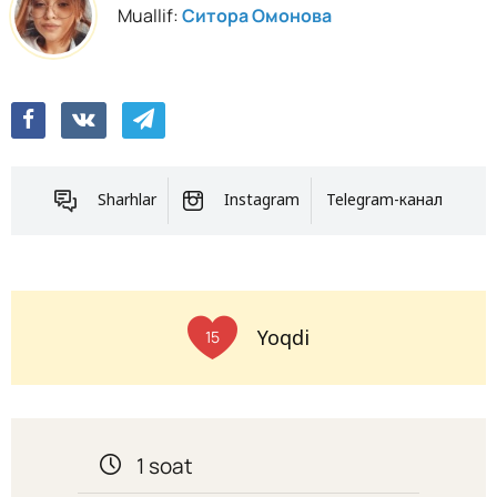
Muallif:
Ситора Омонова
Sharhlar
Instagram
Telegram-канал
Yoqdi
15
1 soat