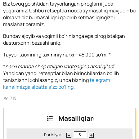
Biz tovuq go’shtidan tayyorlangan piroglarni juda
yoqtiramiz. Ushbu retseptda noodatiy masalliq mavjud – bu
olma va biz bu masalliqni qoldirib ketmasligingizni
maslahat beramiz.
Bunday ajoyib va yoqimli ko’rinishga ega pirog istalgan
dasturxonni bezashi aniq.
Tayyor taomning taxminiy narxi – 45 000 so’m. *
*
narxi manba chop etilgan vaqtgagina amal qiladi.
Yangidan yangi retseptlar bilan birinchilardan bo’lib
tanishishni xohlasangiz, unda bizning
telegram
kanalimizga albatta a’zo bo’ling.
719
Masalliqlar:
Portsiya: