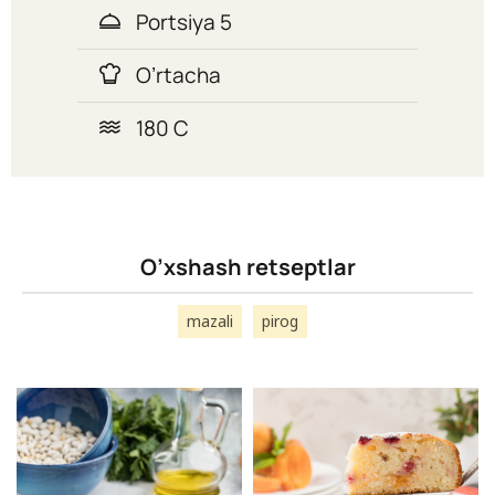
Portsiya 5
O’rtacha
180 C
O’xshash retseptlar
mazali
pirog