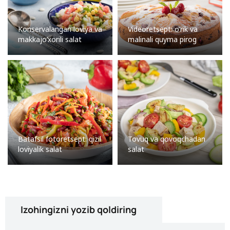
Konservalangan loviya va
Videoretsept: o’rik va
makkajo’xorili salat
malinali quyma pirog
Batafsil fotoretsept: qizil
Tovuq va qovoqchadan
loviyalik salat
salat
Izohingizni yozib qoldiring