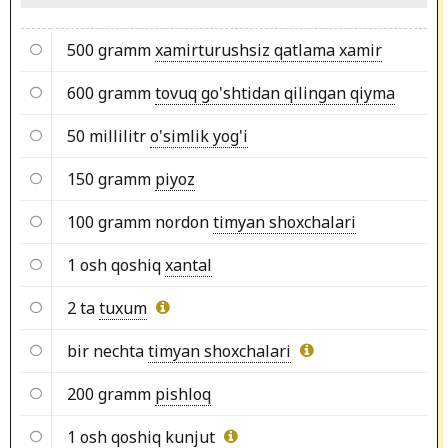
500 gramm
xamirturushsiz qatlama xamir
600 gramm
tovuq go'shtidan qilingan qiyma
50 millilitr
o'simlik yog'i
150 gramm
piyoz
100 gramm nordon
timyan shoxchalari
1 osh qoshiq
xantal
2 ta
tuxum
bir nechta
timyan shoxchalari
200 gramm
pishloq
1 osh qoshiq
kunjut