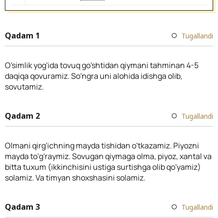
Qadam 1
Tugallandi
O'simlik yog'ida tovuq go'shtidan qiymani tahminan 4-5
daqiqa qovuramiz. So'ngra uni alohida idishga olib,
sovutamiz.
Qadam 2
Tugallandi
Olmani qirg'ichning mayda tishidan o'tkazamiz. Piyozni
mayda to'g'raymiz. Sovugan qiymaga olma, piyoz, xantal va
bitta tuxum (ikkinchisini ustiga surtishga olib qo'yamiz)
solamiz. Va timyan shoxshasini solamiz.
Qadam 3
Tugallandi