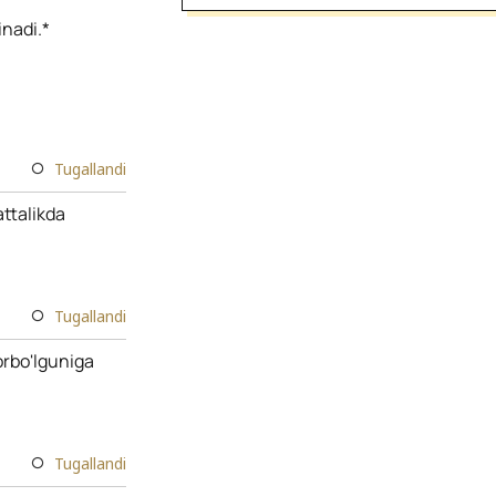
inadi.*
Tugallandi
attalikda
Tugallandi
yorbo'lguniga
Tugallandi