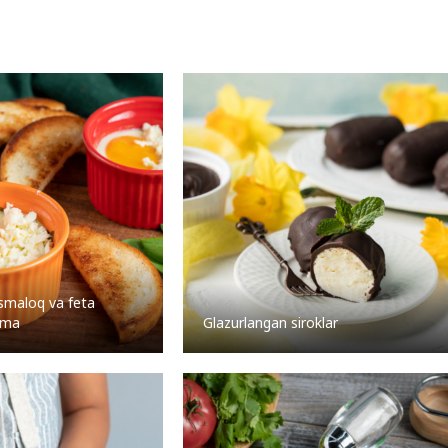
ismaloq va feta
atma
Glazurlangan siroklar