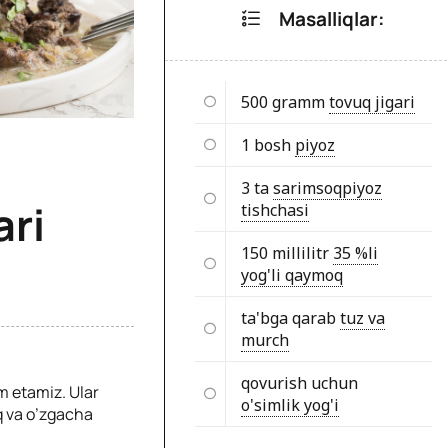
Masalliqlar:
500 gramm
tovuq jigari
1 bosh
piyoz
3 ta
sarimsoqpiyoz
ari
tishchasi
150 millilitr
35 %li
yog'li qaymoq
ta'bga qarab
tuz va
murch
qovurish uchun
m etamiz. Ular
o'simlik yog'i
q va o’zgacha