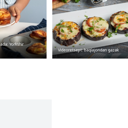
ada: Yorkshir
Videoretsept: baqlajondan gazak