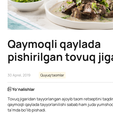
Qaymoqli qaylada
pishirilgan tovuq jig
30 Aprel, 2019
Quyuq taomlar
Yo’nalishlar
Tovuq jigaridan tayyorlangan ajoyib taom retseptini taqdi
qaymoqli qaylada tayyorlanilishi sabab ham juda yumsho
ta’mda bo’lib pishadi.