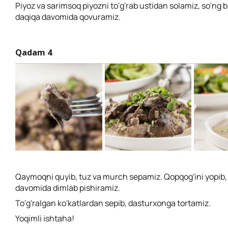
Piyoz va sarimsoq piyozni to'g'rab ustidan solamiz, so'ng b
daqiqa davomida qovuramiz.
Qadam 4
Qaymoqni quyib, tuz va murch sepamiz. Qopqog'ini yopib,
davomida dimlab pishiramiz.
To'g'ralgan ko'katlardan sepib, dasturxonga tortamiz.
Yoqimli ishtaha!