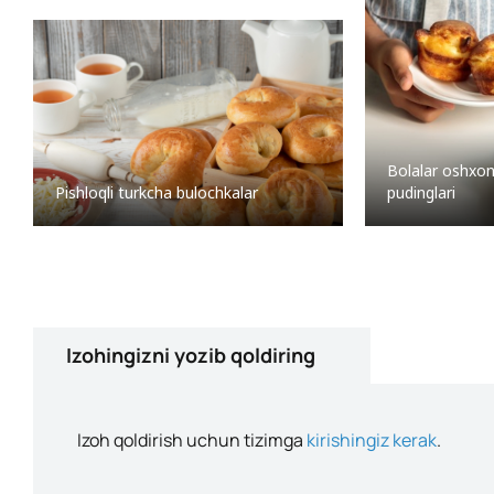
Bolalar oshxon
pudinglari
Pishloqli turkcha bulochkalar
Izohingizni yozib qoldiring
Izoh qoldirish uchun tizimga
kirishingiz kerak
.