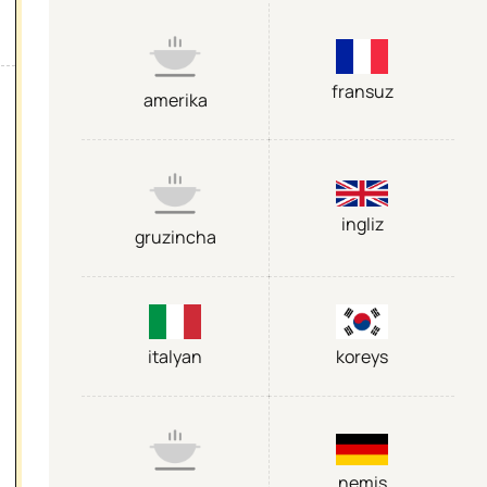
fransuz
amerika
ingliz
gruzincha
italyan
koreys
nemis