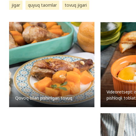
jigar
quyuq taomlar
tovuq jigari
Videoretsept: 
Qovoq bilan pishirilgan tovuq
pishloqli tobl