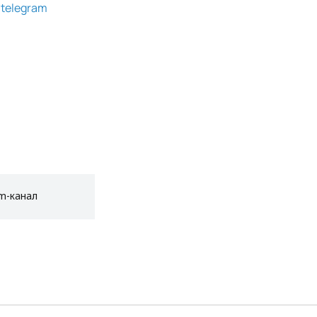
g
telegram
am-канал