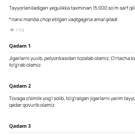
Tayyorlaniladigan yegulikka taxminan 15 000 so’m sarf qil
*
narxi manba chop etilgan vaqtgagina amal qiladi.
1 172
Qadam 1
Jigarlarni yuvib, pelyonkasidan tozalab olamiz. O'rtacha k
to'g'rab olamiz.
Qadam 2
Tovaga o'simlik yog'i solib, to'g'ralgan jigarlarni yarim tay
qadar qovurib olamiz.
Qadam 3