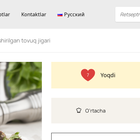
ptlar
Kontaktlar
Русский
irilgan tovuq jigari
Yoqdi
7
O’rtacha