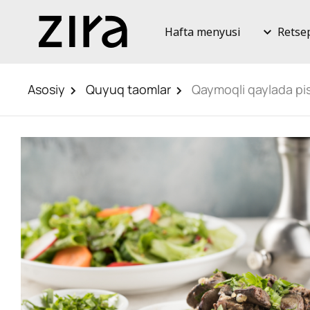
Hafta menyusi
Retse
Asosiy
Quyuq taomlar
Qaymoqli qaylada pish