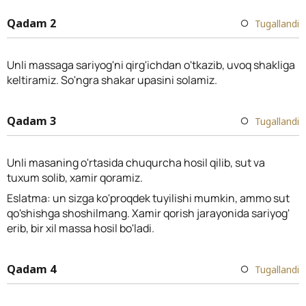
Qadam 2
Tugallandi
Unli massaga sariyog'ni qirg'ichdan o'tkazib, uvoq shakliga
keltiramiz. So'ngra shakar upasini solamiz.
Qadam 3
Tugallandi
Unli masaning o'rtasida chuqurcha hosil qilib, sut va
tuxum solib, xamir qoramiz.
Eslatma: un sizga ko'proqdek tuyilishi mumkin, ammo sut
qo'shishga shoshilmang. Xamir qorish jarayonida sariyog'
erib, bir xil massa hosil bo'ladi.
Qadam 4
Tugallandi