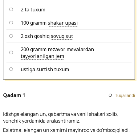
2 ta
tuxum
100 gramm
shakar upasi
2 osh qoshiq
sovuq sut
200 gramm
rezavor mevalardan
tayyorlanilgan jem
ustiga surtish tuxum
Qadam 1
Tugallandi
Idishga elangan un, qabartma va vanil shakari solib,
venchik yordamida aralashtiramiz.
Eslatma: elangan un xamirni mayinroq va do'mboq qiladi.