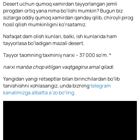
Desert uchun qumoq xamirdan tayyorlangan jemli
pirogdan ortiq yana nima bo’lishi mumkin? Bugun biz
sizlarga oddiy qumoq xamirdan qanday qilib, chiroyli pirog
hosil qilish mumkinligini ko’rsatamiz.
Nafaqat dam olish kunlari, balki, ish kunlarida ham
tayyorlasa bo’ladigan mazali desert.
Tayyor taomning taxminiy narxi – 37 000 so’m. *
narxi manba chop etilgan vaqtgagina amal qiladi.
Yangidan yangi retseptlar bilan birinchilardan bo’lib
tanishishni xohlasangiz, unda bizning
telegram
kanalimizga albatta a’zo bo’ling.