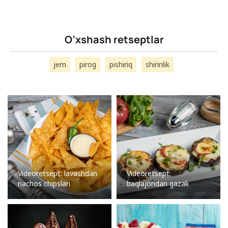
O’xshash retseptlar
jem
pirog
pishiriq
shirinlik
Videoretsept: lavashdan
Videoretsept:
nachos chipslari
baqlajondan gazak