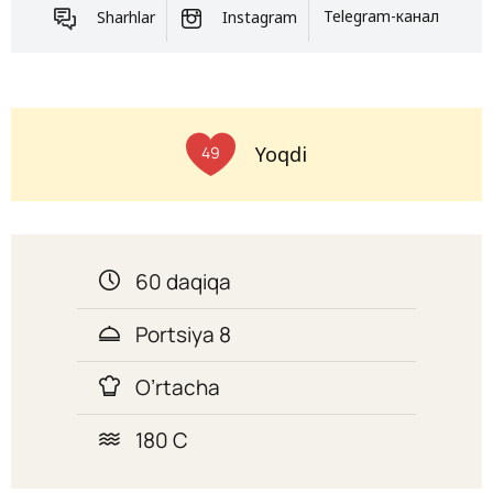
Sharhlar
Instagram
Telegram-канал
Yoqdi
49
60 daqiqa
Portsiya 8
O’rtacha
180 C