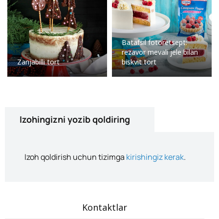
Batafsil fotoretsept:
rezavor mevali jele bilan
Zanjabilli tort
biskvit tort
Izohingizni yozib qoldiring
Izoh qoldirish uchun tizimga
kirishingiz kerak
.
Kontaktlar