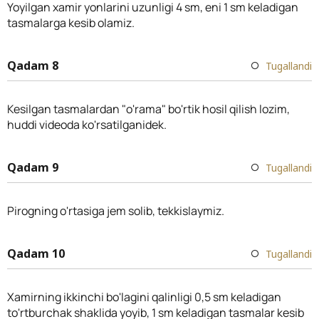
Yoyilgan xamir yonlarini uzunligi 4 sm, eni 1 sm keladigan
tasmalarga kesib olamiz.
Qadam 8
Tugallandi
Kesilgan tasmalardan "o'rama" bo'rtik hosil qilish lozim,
huddi videoda ko'rsatilganidek.
Qadam 9
Tugallandi
Pirogning o'rtasiga jem solib, tekkislaymiz.
Qadam 10
Tugallandi
Xamirning ikkinchi bo'lagini qalinligi 0,5 sm keladigan
to'rtburchak shaklida yoyib, 1 sm keladigan tasmalar kesib