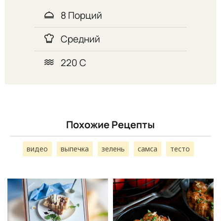
8 Порций
Средний
220 С
Похожие Рецепты
видео
выпечка
зелень
самса
тесто