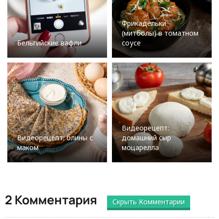
Фрикадельки
(митболы) в томатном
Бельгийские вафли
соусе
Видеорецепт:
Видеорецепт: блины с
домашний сыр
маком
моцарелла
2 Комментария
Скрыть Комментарии