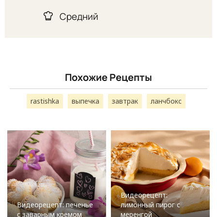
Средний
Похожие Рецепты
rastishka
выпечка
завтрак
ланчбокс
Видеорецепт:
Видеорецепт: печенье
лимонный пирог с
с заварным кремом
меренгой