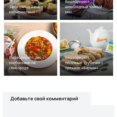
Видеорецепт:
Закусочные канапе с
шоколадный чайный
копченостями
кекс
Видеорецепт: рис с
Видеорецепт:
колбасками на
песочные трубочки с
сковороде
орехами «Бармак»
Добавьте свой комментарий