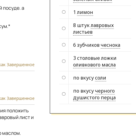
й посуде. а
1
лимон
8 штук
лавровых
сум.*
листьев
6 зубчиков
чеснока
3 столовые ложки
оливкового масла
как Завершенное
по вкусу
соли
по вкусу
черного
душистого перца
как Завершенное
ния положить
авровый лист и
о маслом.