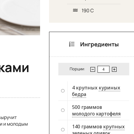
190 С
Ингредиенты
ками
Порции:
4 крупных
куриных
бедра
500 граммов
молодого картофеля
 выручит
ми и молодым
140 граммов
крупных
зеленых оливок