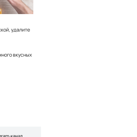
жкой, удалите
много вкусных
gram-канал