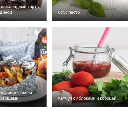
 шоколадный тарт с
одиной
Соус песто
 куриные голени
 овощами
Кетчуп с яблоками и корицей