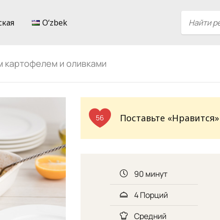
ская
Oʻzbek
м картофелем и оливками
Поставьте «Нравится»
56
90 минут
4 Порций
Средний