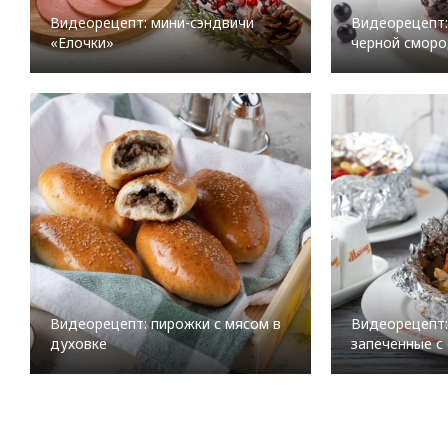
Видеорецепт: мини-сэндвичи
Видеорецепт:
«Елочки»
черной смор
Видеорецепт: пирожки с мясом в
Видеорецепт:
духовке
запеченные с