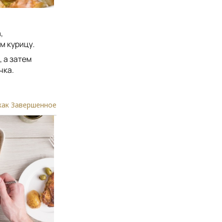
,
м курицу.
, а затем
чка.
как Завершенное