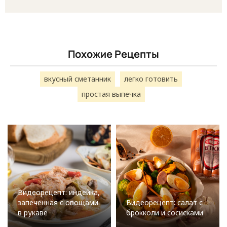
Похожие Рецепты
вкусный сметанник
легко готовить
простая выпечка
Видеорецепт: индейка,
запеченная с овощами
Видеорецепт: салат с
в рукаве
брокколи и сосисками