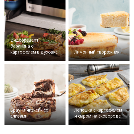
Видеорецепт:
баранина с
картофелем в духовке
Лимонный творожник
Брауни-чизкейк со
Лепешка с картофелем
сливами
и сыром на сковороде