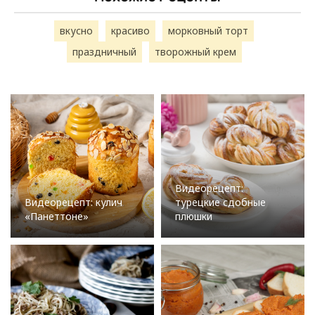
вкусно
красиво
морковный торт
праздничный
творожный крем
Видеорецепт:
Видеорецепт: кулич
турецкие сдобные
«Панеттоне»
плюшки