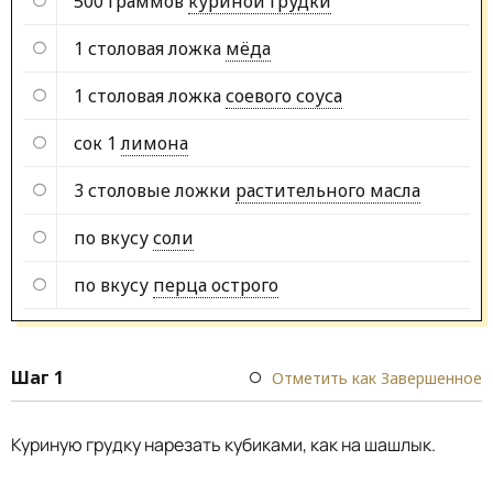
500 граммов
куриной грудки
1 столовая ложка
мёда
1 столовая ложка
соевого соуса
сок 1
лимона
3 столовые ложки
растительного масла
по вкусу
соли
по вкусу
перца острого
Шаг 1
Отметить как Завершенное
Куриную грудку нарезать кубиками, как на шашлык.