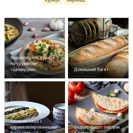
Видеорецепт: курица
по-грузински
«Шкмерули»
Домашний багет
Овсяная каша с
карамелизированными
Видеорецепт: завтрак
бананами
в лаваше