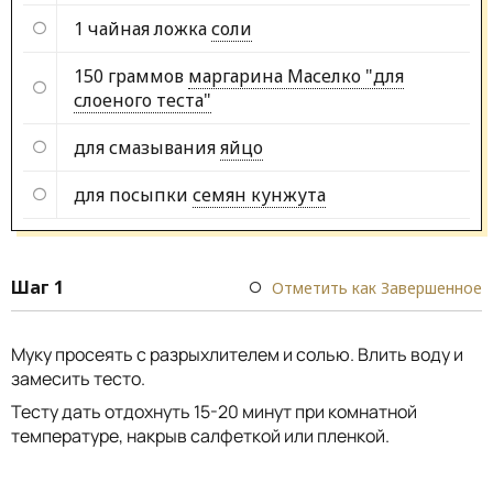
1 чайная ложка
соли
150 граммов
маргарина Маселко "для
слоеного теста"
для смазывания
яйцо
для посыпки
семян кунжута
Шаг 1
Отметить как Завершенное
Муку просеять с разрыхлителем и солью. Влить воду и
замесить тесто.
Тесту дать отдохнуть 15-20 минут при комнатной
температуре, накрыв салфеткой или пленкой.