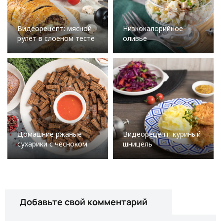
Видеорецепт: мясной
Низкокалорийное
рулет в слоеном тесте
оливье
Домашние ржаные
Видеорецепт: куриный
сухарики с чесноком
шницель
Добавьте свой комментарий