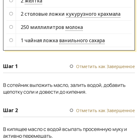
2
желтка
2 столовые ложки
кукурузного крахмала
250 миллилитров
молока
1 чайная ложка
ванильного сахара
Шаг 1
Отметить как Завершенное
В сотейник выложить масло, залить водой, добавить
щепотку соли и довести до кипения.
Шаг 2
Отметить как Завершенное
В кипящее масло с водой всыпать просеянную муку и
активно перемешать.