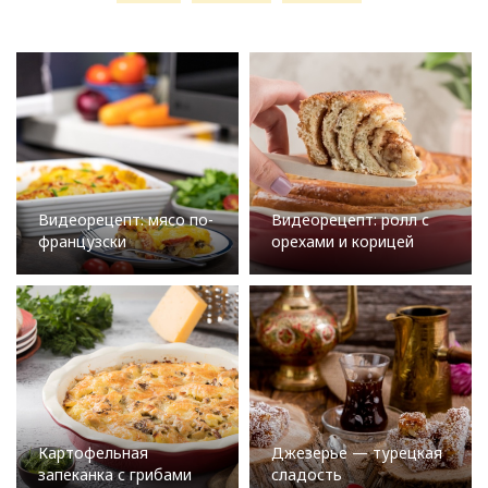
Видеорецепт: мясо по-
Видеорецепт: ролл с
французски
орехами и корицей
Картофельная
Джезерье — турецкая
запеканка с грибами
сладость