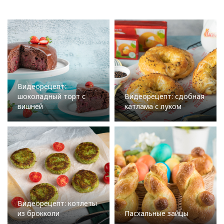
Видеорецепт:
шоколадный торт с
Видеорецепт: сдобная
вишней
катлама с луком
Видеорецепт: котлеты
из брокколи
Пасхальные зайцы