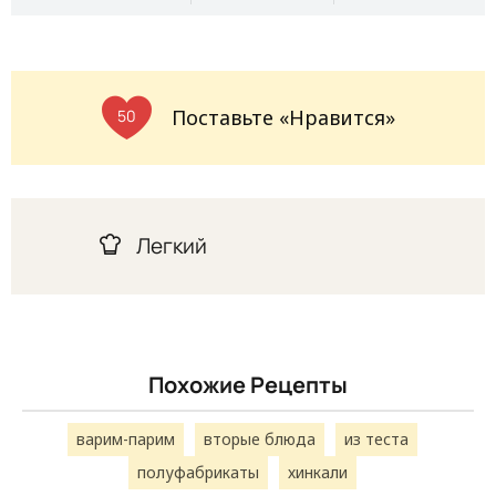
Поставьте «Нравится»
50
Легкий
Похожие Рецепты
варим-парим
вторые блюда
из теста
полуфабрикаты
хинкали