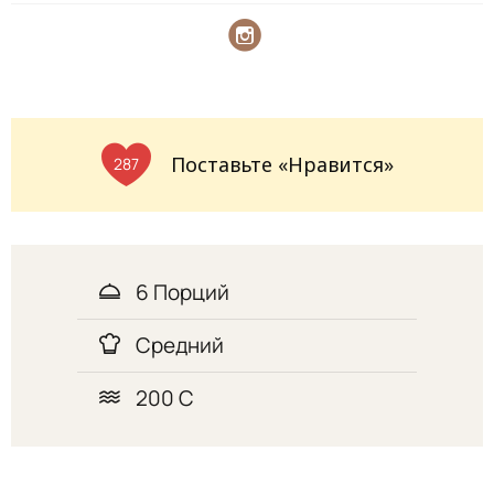
Поставьте «Нравится»
287
6 Порций
Средний
200 С