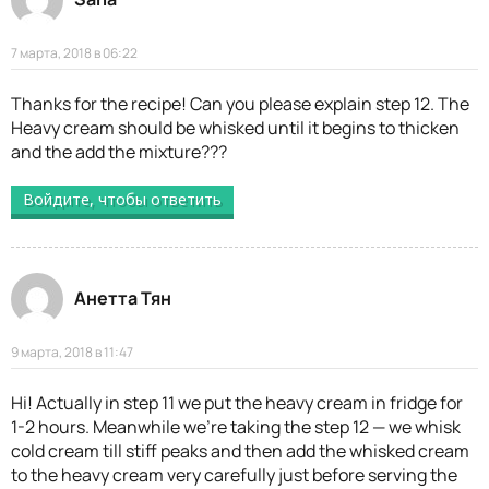
7 марта, 2018 в 06:22
Thanks for the recipe! Can you please explain step 12. The
Heavy cream should be whisked until it begins to thicken
and the add the mixture???
Войдите, чтобы ответить
Анетта Тян
9 марта, 2018 в 11:47
Hi! Actually in step 11 we put the heavy cream in fridge for
1-2 hours. Meanwhile we’re taking the step 12 — we whisk
cold cream till stiff peaks and then add the whisked cream
to the heavy cream very carefully just before serving the