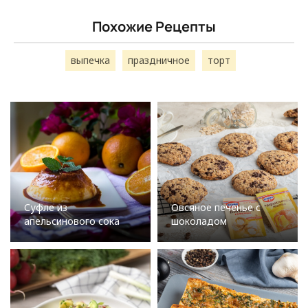
Похожие Рецепты
выпечка
праздничное
торт
Суфле из
Овсяное печенье с
апельсинового сока
шоколадом