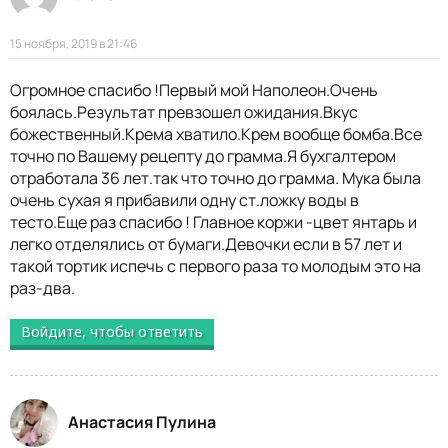
15 ноября, 2019 в 21:46
Огромное спасибо !Первый мой Наполеон.Очень
боялась.Результат превзошел ожидания.Вкус
божественный.Крема хватило.Крем вообще бомба.Все
точно по Вашему рецепту до грамма.Я бухгалтером
отработала 36 лет.так что точно до грамма. Мука была
очень сухая я прибавили одну ст.ложку воды в
тесто.Еще раз спасибо ! Главное коржи -цвет янтарь и
легко отделялись от бумаги.Девочки если в 57 лет и
такой тортик испечь с первого раза то молодым это на
раз-два.
Войдите, чтобы ответить
Анастасия Пулина