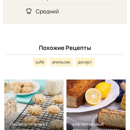
Средний
Похожие Рецепты
sufle
апельсин
десерт
Овсяное печенье с
Безглютеновый
семенами льна
лимонный кекс с маком