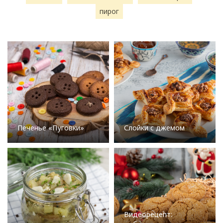
пирог
Печенье «Пуговки»
Слойки с джемом
Видеорецепт: