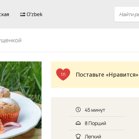
ская
Oʻzbek
ущенкой
Поставьте «Нравится»
111
45 минут
8 Порций
Легкий