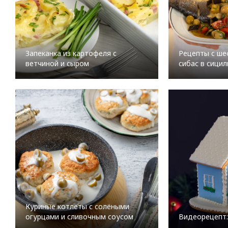
Запеканка из картофеля с
Рецепты с ше
ветчиной и сыром
сибас в сици
Куриные котлеты с солёными
огурцами и сливочным соусом
Видеорецепт: