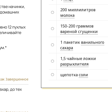
стве начинки,
200 миллилитров
х домашних
молока
150-200 граммов
вно 12 пухлых
вареной сгущенки
величивайте
1 пакетик
ванильного
ум.*
сахара
1,5 чайные ложки
разрыхлителя
щепотка
соли
как Завершенное
хар, до тех