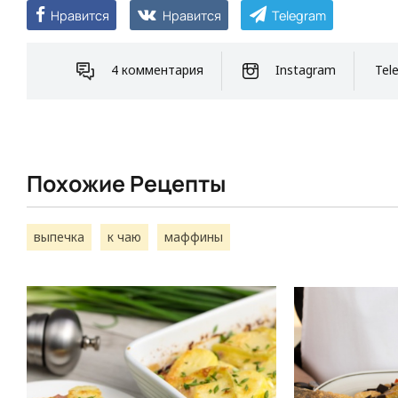
Нравится
Нравится
Telegram
4 комментария
Instagram
Tel
Похожие Рецепты
выпечка
к чаю
маффины