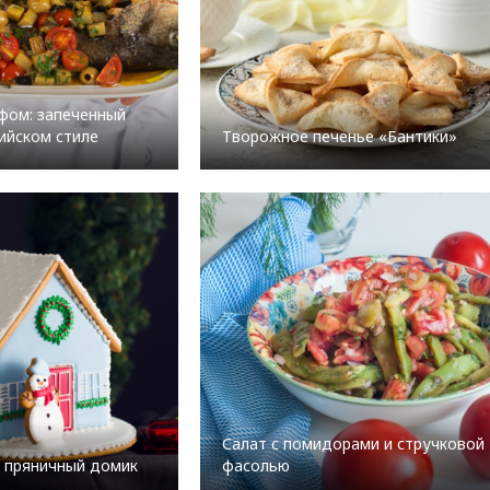
фом: запеченный
лийском стиле
Творожное печенье «Бантики»
Салат с помидорами и стручковой
 пряничный домик
фасолью