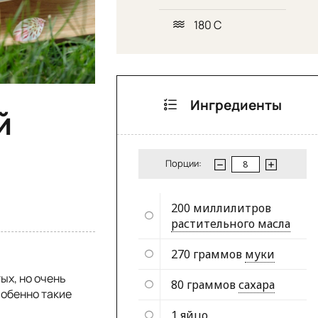
180 С
Ингредиенты
й
Порции:
200 миллилитров
растительного масла
270 граммов
муки
ых, но очень
80 граммов
сахара
собенно такие
1
яйцо