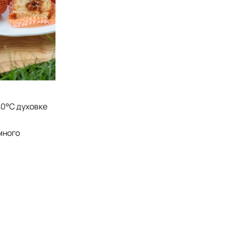
80°С духовке
много