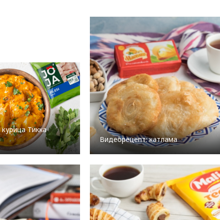
 курица Тикка
Видеорецепт: катлама