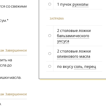
1 пучок
рукколы
тся со свежими
ЗАПРАВКА
сум.*
2 столовые ложки
бальзамического
уксуса
как Завершенное
2 столовые ложки
оливкового масла
рить на
сла до
по вкусу
соль, перец
ишки масла.
как Завершенное
.