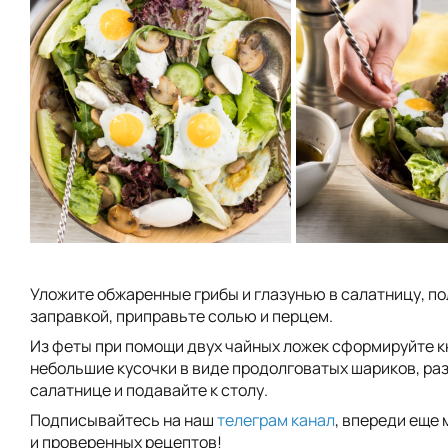
Уложите обжаренные грибы и глазунью в салатницу, п
заправкой, приправьте солью и перцем.
Из феты при помощи двух чайных ложек сформируйте к
небольшие кусочки в виде продолговатых шариков, ра
салатнице и подавайте к столу.
Подписывайтесь на наш
телеграм канал
, впереди еще 
и проверенных рецептов!