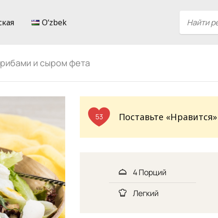
ская
Oʻzbek
грибами и сыром фета
Поставьте «Нравится»
53
4 Порций
Легкий