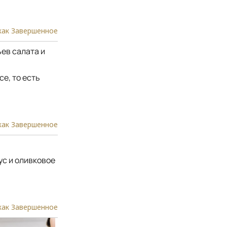
как Завершенное
ьев салата и
е, то есть
как Завершенное
ус и оливковое
как Завершенное