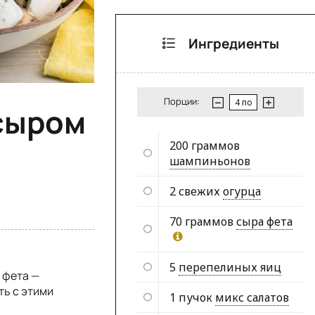
Ингредиенты
Порции:
 сыром
200 граммов
шампиньонов
2 свежих
огурца
70 граммов
сыра фета
5
перепелиных яиц
 фета —
ть с этими
1 пучок
микс салатов