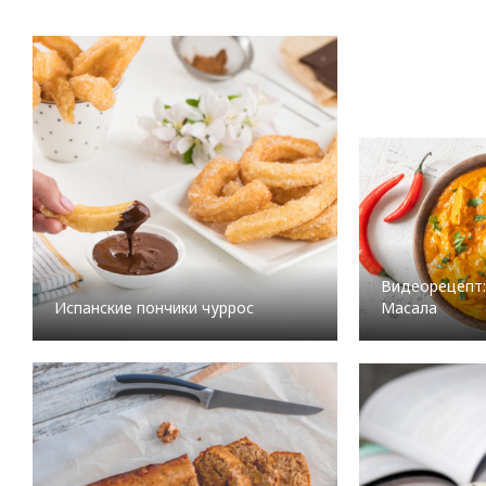
Видеорецепт:
Масала
Испанские пончики чуррос