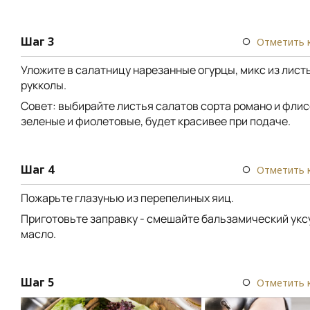
Шаг 3
Отметить 
Уложите в салатницу нарезанные огурцы, микс из лист
рукколы.
Совет: выбирайте листья салатов сорта романо и флисс
зеленые и фиолетовые, будет красивее при подаче.
Шаг 4
Отметить 
Пожарьте глазунью из перепелиных яиц.
Приготовьте заправку - смешайте бальзамический укс
масло.
Шаг 5
Отметить 