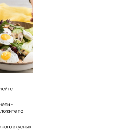
олейте
нели -
зложите по
много вкусных