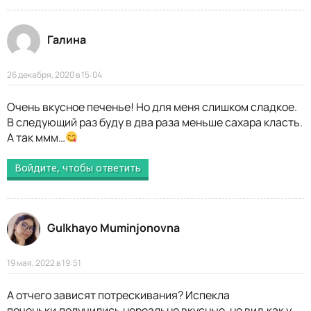
Галина
26 декабря, 2020 в 15:04
Очень вкусное печенье! Но для меня слишком сладкое.
В следующий раз буду в два раза меньше сахара класть.
А так ммм…
Войдите, чтобы ответить
Gulkhayo Muminjonovna
19 мая, 2022 в 19:51
А отчего зависят потрескивания? Испекла
печеньки,получились нереально вкусные, но вид,как у