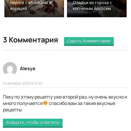
пироги с яблоками и
Оладьи из гороха с
корицей
копченым лососем
3 Комментария
Скрыть Комментарии
Alesya
14 декабря, 2020 в 13:42
Пеку по этому рецепту уже второй раз, ну очень вкусно и
много получается
спасибо вам за такие вкусные
рецепты
Войдите, чтобы ответить