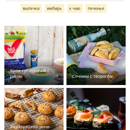
выпечка
имбирь
к чаю
печенье
Крем-суп куриный с
рисом
Сочники с творогом
Видеорецепт: мини-