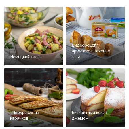
Видеорецепт:
армянское печенье
Немецкий салат
гата
«Чебуреки» из
Бисквитный кекс с
кабачков
джемом