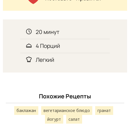
20 минут
4 Порций
Легкий
Похожие Рецепты
баклажан
вегетарианское блюдо
гранат
йогурт
салат