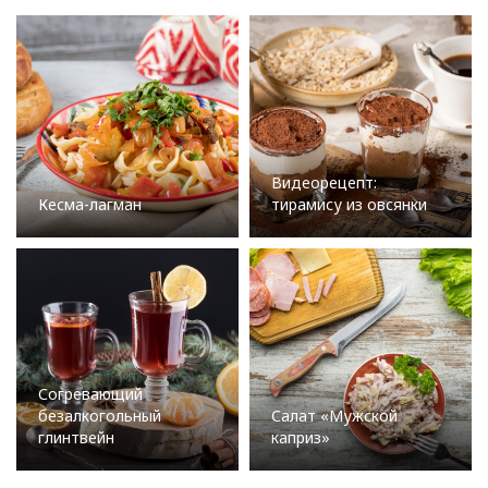
Видеорецепт:
Кесма-лагман
тирамису из овсянки
Согревающий
безалкогольный
Салат «Мужской
глинтвейн
каприз»