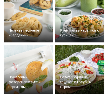
Печенье песочное
Рулетики из кабачков с
«Сердечки»
курицей
Пошаговый
Салат с куриной
фоторецепт: смузи
грудкой и голубым
персик-дыня
сыром