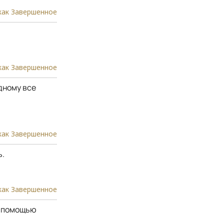
как Завершенное
как Завершенное
дному все
как Завершенное
ь.
как Завершенное
 с помощью