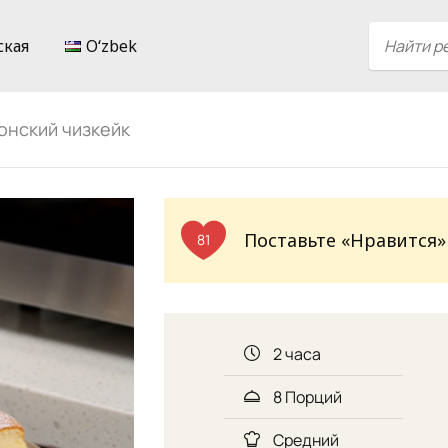
ская
Oʻzbek
онский чизкейк
Поставьте «Нравится»
81
2 часа
8 Порций
Средний