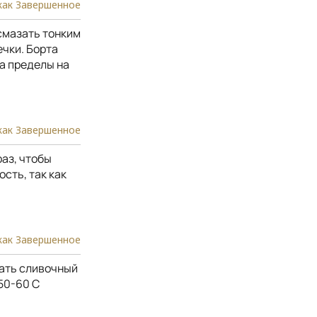
как Завершенное
смазать тонким
ечки. Борта
а пределы на
как Завершенное
аз, чтобы
сть, так как
как Завершенное
шать сливочный
50-60 С