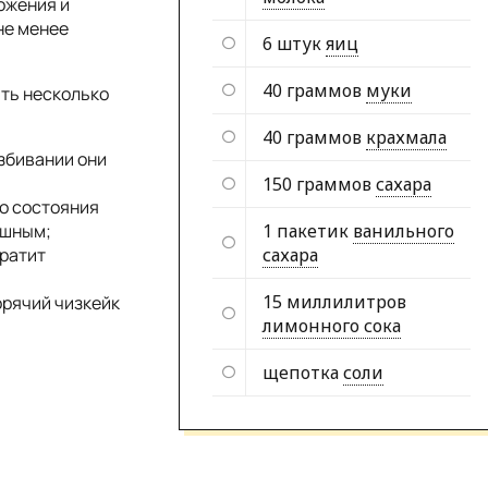
ожения и
не менее
6 штук
яиц
40 граммов
муки
ть несколько
40 граммов
крахмала
збивании они
150 граммов
сахара
до состояния
ушным;
1 пакетик
ванильного
вратит
сахара
15 миллилитров
орячий чизкейк
лимонного сока
щепотка
соли