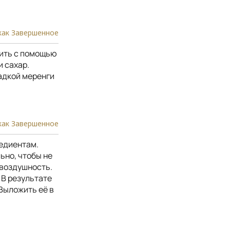
как Завершенное
бить с помощью
и сахар.
адкой меренги
как Завершенное
едиентам.
ьно, чтобы не
 воздушность.
 В результате
 Выложить её в