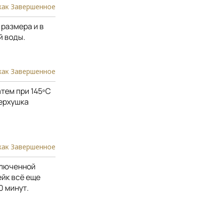
как Завершенное
размера и в
й воды.
как Завершенное
атем при 145ºС
верхушка
как Завершенное
ключенной
ейк всё еще
0 минут.