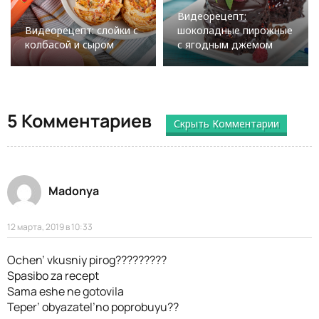
Видеорецепт:
Видеорецепт: слойки с
шоколадные пирожные
колбасой и сыром
с ягодным джемом
5 Комментариев
Скрыть Комментарии
Madonya
12 марта, 2019 в 10:33
Ochen’ vkusniy pirog?????????
Spasibo za recept
Sama eshe ne gotovila
Teper’ obyazatel’no poprobuyu??