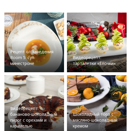
Рецепт от заведения
Room 5: суп
Видеорецепт:
минестроне
тарталетки «Ёлочки»
Видеорецепт:
бананово-шоколадный
Шоколадный торт с
пирог с орехами и
масляно-шоколадным
карамелью
кремом