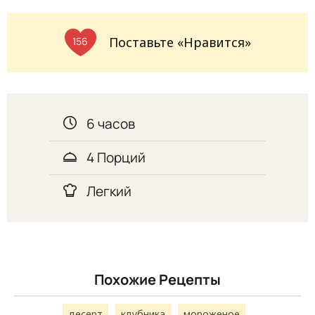
Поставьте «Нравится»
156
6 часов
4 Порций
Легкий
Похожие Рецепты
десерт
клубника
мороженое