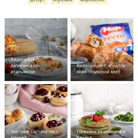
Видеорецепт:
запеканка по-
Видеорецепт: «гуштли
итальянски
нон» — мясной хлеб
Быстрые тарталетки с
Панкейки из шпината и
вишней
банана