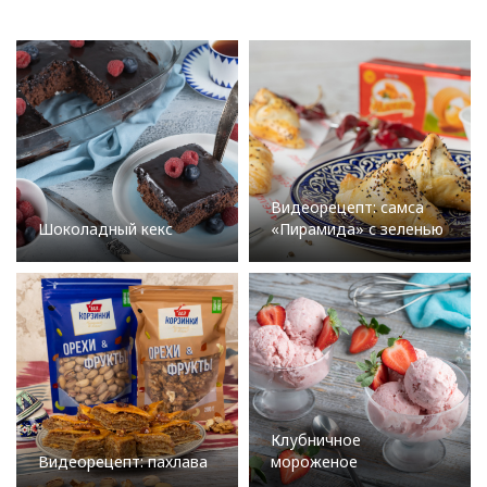
Видеорецепт: самса
Шоколадный кекс
«Пирамида» с зеленью
Клубничное
Видеорецепт: пахлава
мороженое