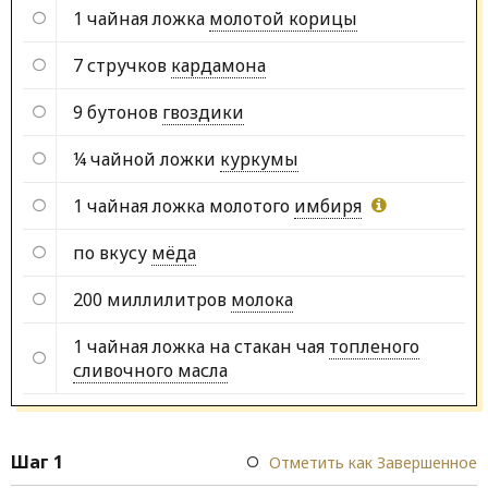
1 чайная ложка
молотой корицы
7 стручков
кардамона
9 бутонов
гвоздики
¼ чайной ложки
куркумы
1 чайная ложка молотого
имбиря
по вкусу
мёда
200 миллилитров
молока
1 чайная ложка на стакан чая
топленого
сливочного масла
Шаг 1
Отметить как Завершенное