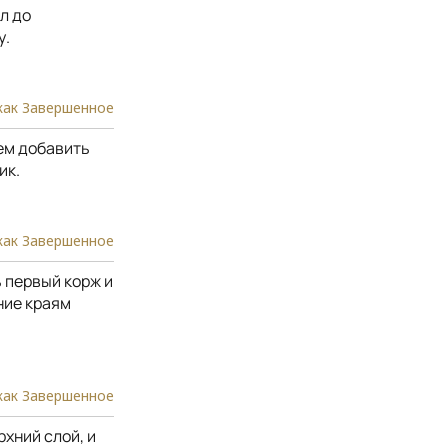
л до
у.
как Завершенное
ем добавить
ик.
как Завершенное
 первый корж и
ние краям
как Завершенное
рхний слой, и