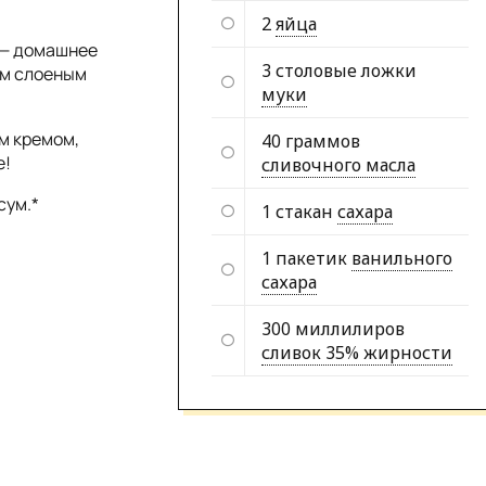
2
яйца
 — домашнее
3 столовые ложки
ым слоеным
муки
м кремом,
40 граммов
е!
сливочного масла
сум.*
1 стакан
сахара
1 пакетик
ванильного
сахара
300 миллилиров
сливок 35% жирности