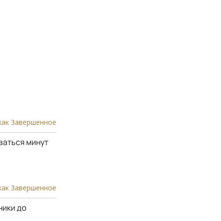
как Завершенное
ваться минут
как Завершенное
ники до