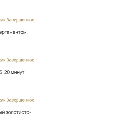
как Завершенное
пергаментом,
как Завершенное
15-20 минут
как Завершенное
ый золотисто-