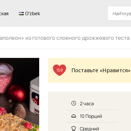
ская
Oʻzbek
аполеон» из готового слоеного дрожжевого теста
Поставьте «Нравится»
159
2 часа
10 Порций
Средний