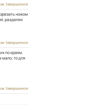
как Завершенное
азрезать ножом
ей, разделяя
как Завершенное
их по краям.
 мало, то для
как Завершенное