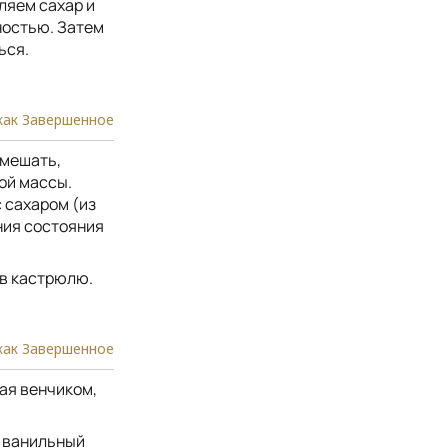
ляем сахар и
ностью. Затем
ься.
как Завершенное
емешать,
ой массы.
 сахаром (из
ния состояния
 в кастрюлю.
как Завершенное
ая венчиком,
и ванильный