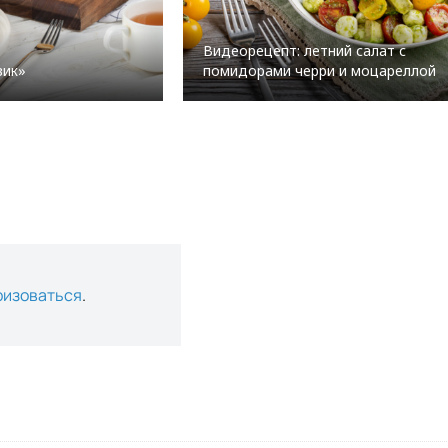
Видеорецепт: летний салат с
вик»
помидорами черри и моцареллой
ризоваться
.