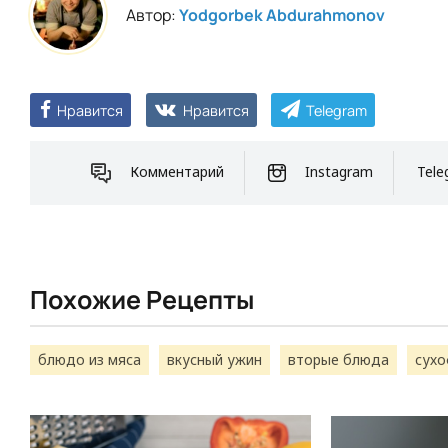
Автор:
Yodgorbek Abdurahmonov
Нравится
Нравится
Telegram
Комментарий
Instagram
Tele
Похожие Рецепты
блюдо из мяса
вкусный ужин
вторые блюда
сух