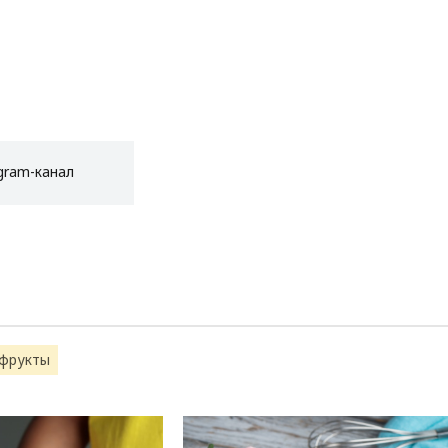
gram-канал
офрукты