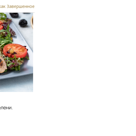
как Завершенное
елени.