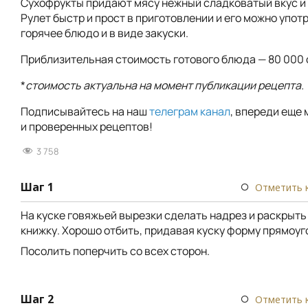
Сухофрукты придают мясу нежный сладковатый вкус и 
Рулет быстр и прост в приготовлении и его можно упот
горячее блюдо и в виде закуски.
Приблизительная стоимость готового блюда — 80 000 
*
стоимость актуальна на момент публикации рецепта.
Подписывайтесь на наш
телеграм канал
, впереди еще 
и проверенных рецептов!
3 758
Шаг 1
Отметить 
На куске говяжьей вырезки сделать надрез и раскрыть 
книжку. Хорошо отбить, придавая куску форму прямоуг
Посолить поперчить со всех сторон.
Шаг 2
Отметить 