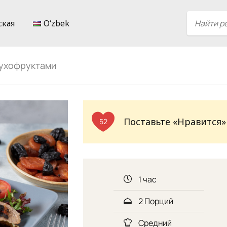
ская
Oʻzbek
сухофруктами
Поставьте «Нравится»
52
1 час
2 Порций
Средний