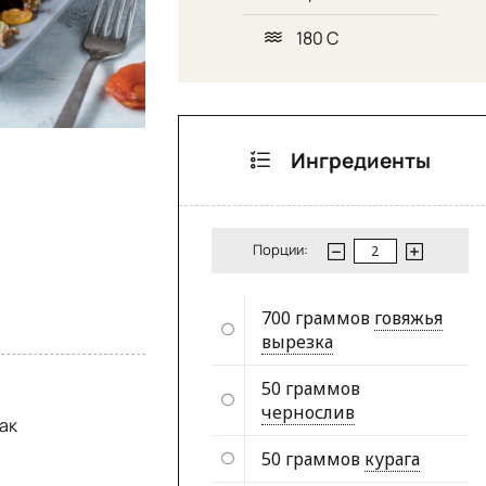
180 С
Ингредиенты
Порции:
700 граммов
говяжья
вырезка
50 граммов
чернослив
ак
50 граммов
курага