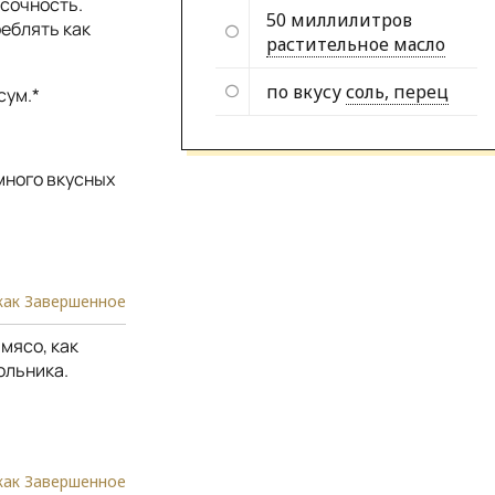
сочность.
50 миллилитров
реблять как
растительное масло
по вкусу
соль, перец
сум.*
много вкусных
как Завершенное
мясо, как
ольника.
как Завершенное