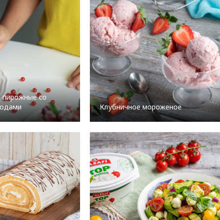
: пирожные со
годами
Клубничное мороженое