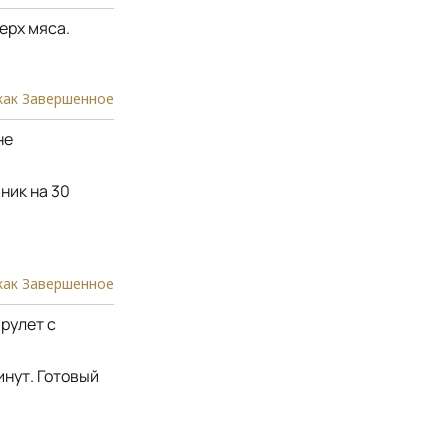
ерх мяса.
как Завершенное
не
ник на 30
как Завершенное
рулет с
инут. Готовый