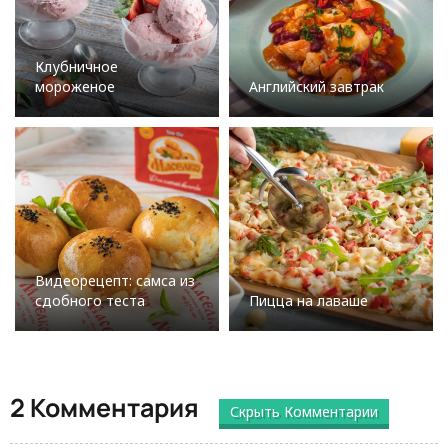
Клубничное
мороженое
Английский завтрак
Видеорецепт: самса из
сдобного теста
Пицца на лаваше
2 Комментария
Скрыть Комментарии