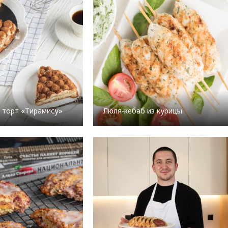
 торт «Тирамису»
Люля-кебаб из курицы