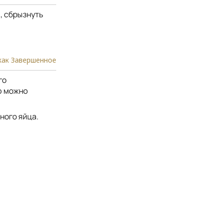
, сбрызнуть
как Завершенное
го
ю можно
ного яйца.