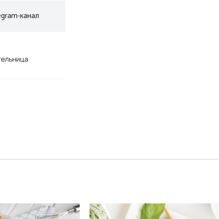
egram-канал
ительница