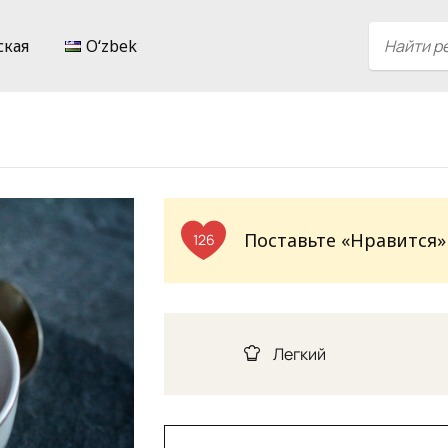
ская
Oʻzbek
Поставьте «Нравится»
126
Легкий