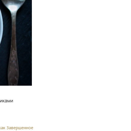
биками
как Завершенное