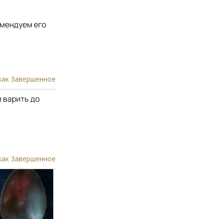
омендуем его
как Завершенное
и варить до
как Завершенное