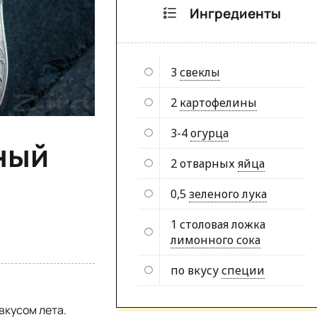
Ингредиенты
3
свеклы
2
картофелины
3-4
огурца
ный
2 отварных
яйца
0,5
зеленого лука
1 столовая ложка
лимонного сока
по вкусу
специи
вкусом лета.