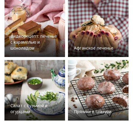
Видеорецепт: печенье
с карамелью и
шоколадом
Афганское печенье
Салат с сузьмой и
огурцами
Пряники в глазури