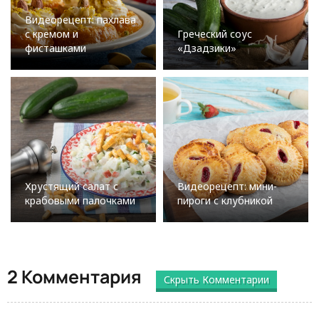
Видеорецепт: пахлава
с кремом и
Греческий соус
фисташками
«Дзадзики»
Хрустящий салат с
Видеорецепт: мини-
крабовыми палочками
пироги с клубникой
2 Комментария
Скрыть Комментарии