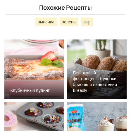
Похожие Рецепты
выпечка
зелень
сыр
Пошаговый
фоторецепт: булочки
бриошь от заведения
Клубничный пудинг
Breadly