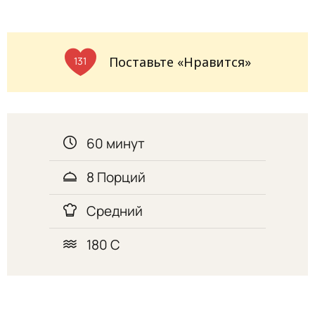
Поставьте «Нравится»
131
60 минут
8 Порций
Средний
180 С