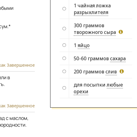
1 чайная ложка
любыми
разрыхлителя
300 граммов
сум.*
творожного сыра
1
яйцо
50-60 граммов
сахара
как Завершенное
200 граммов
слив
или в
ь.
для посыпки
любые
орехи
как Завершенное
лад с маслом,
нородности.