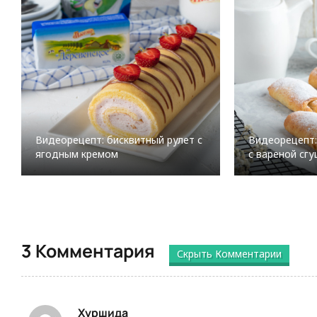
Видеорецепт: бисквитный рулет с
Видеорецепт:
ягодным кремом
с вареной сг
3 Комментария
Скрыть Комментарии
Хуршида