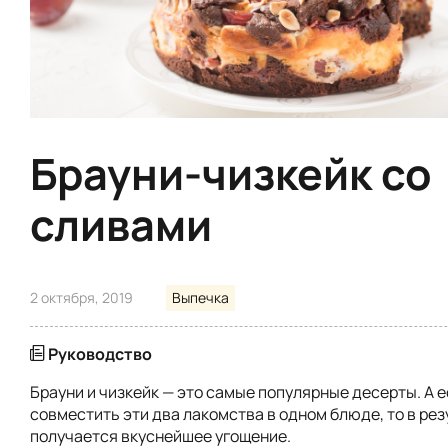
Брауни-чизкейк со
сливами
2 октября, 2019
Выпечка
Руководство
Брауни и чизкейк — это самые популярные десерты. А 
совместить эти два лакомства в одном блюде, то в ре
получается вкуснейшее угощение.