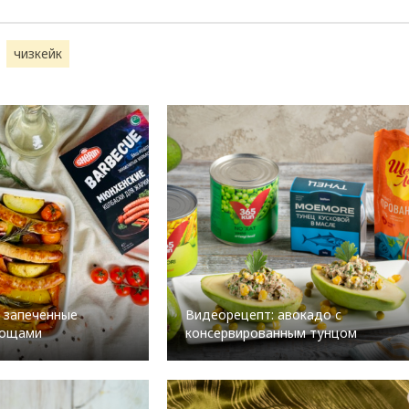
чизкейк
 запеченные
Видеорецепт: авокадо с
вощами
консервированным тунцом