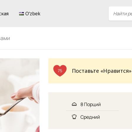
ская
Oʻzbek
вами
Поставьте «Нравится»
75
8 Порций
Средний