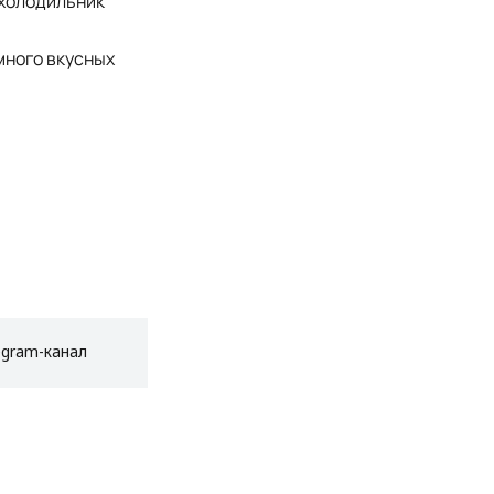
 холодильник
много вкусных
egram-канал