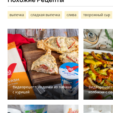
выпечка
сладкая выпечка
слива
творожный сыр
Видеорецепт: лодочки из лаваша
Видеорецепт:
с курицей
колбаски с о