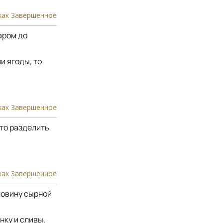
как Завершенное
аром до
и ягоды, то
как Завершенное
то разделить
как Завершенное
ловину сырной
нку и сливы,