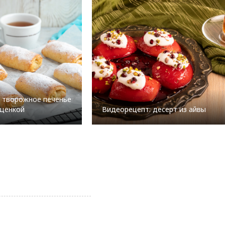
 творожное печенье
ущенкой
Видеорецепт: десерт из айвы