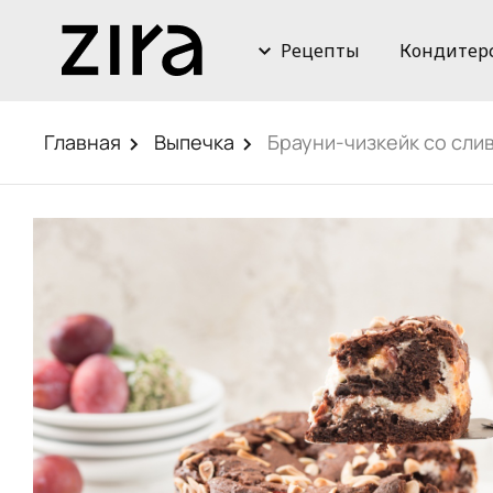
Рецепты
Кондитер
Главная
Выпечка
Брауни-чизкейк со сли