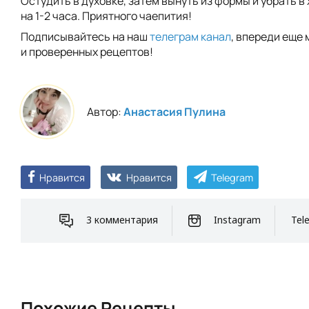
Остудить в духовке, затем вынуть из формы и убрать в
на 1-2 часа. Приятного чаепития!
Подписывайтесь на наш
телеграм канал
, впереди еще 
и проверенных рецептов!
Автор:
Анастасия Пулина
Нравится
Нравится
Telegram
3 комментария
Instagram
Tel
Похожие Рецепты