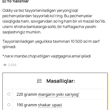
Yo’nalishlar
Oddiy va tez tayyorlaniladigan yeryong’oqli
pechenyelardan tayyorlab ko’ring.
Bu pechenyelar
issiqligida ham, soviganidan so’ng ham bir xil mazali bo’lib,
ularni shisha bankalarga solib, bir haftagacha yaxshi
saqlashingiz mumkin.
Tayyorlaniladigan yegulikka taxminan 10 500 so’m sarf
qilinadi.
*
narxi manba chop etilgan vaqtgagina amal qiladi
.
2 556
Masalliqlar:
220 gramm
margarin yoki sariyog'
190 gramm
shakar upasi