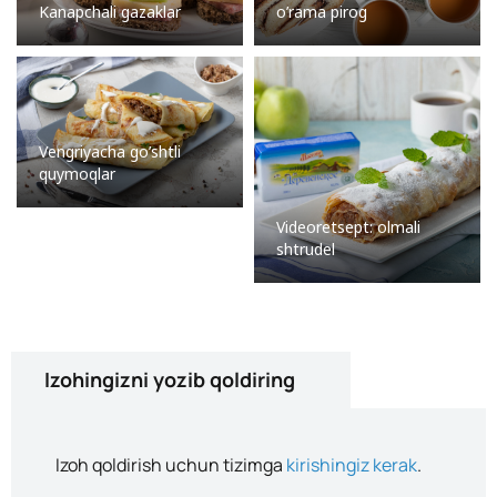
Kanapchali gazaklar
o’rama pirog
Vengriyacha go’shtli
quymoqlar
Videoretsept: olmali
shtrudel
Izohingizni yozib qoldiring
Izoh qoldirish uchun tizimga
kirishingiz kerak
.