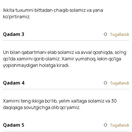
Ikkita tuxumni bittadan chaqib solamiz va yana
ko'pirtiramiz.
Qadam 3
Tugallandi
Un bilan qabartmani elab solamiz va avval qoshiqda, so'ng
qo'lda xamirni qorib olamiz. Xamir yumshoq, lekin qo'lga
yopishmaydigan holatga kiradi.
Qadam 4
Tugallandi
Xamirni teng ikkiga boʻlib, yelim xaltaga solamiz va 30
daqiqaga sovutgichga olib qoʻyamiz.
Qadam 5
Tugallandi