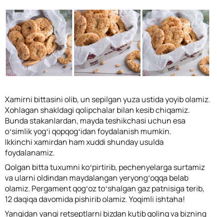
Xamirni bittasini olib, un sepilgan yuza ustida yoyib olamiz.
Xohlagan shakldagi qolipchalar bilan kesib chiqamiz.
Bunda stakanlardan, mayda teshikchasi uchun esa
oʻsimlik yogʻi qopqogʻidan foydalanish mumkin.
Ikkinchi xamirdan ham xuddi shunday usulda
foydalanamiz.
Qolgan bitta tuxumni koʻpirtirib, pechenyelarga surtamiz
va ularni oldindan maydalangan yeryongʻoqqa belab
olamiz. Pergament qogʻoz toʻshalgan gaz patnisiga terib,
12 daqiqa davomida pishirib olamiz. Yoqimli ishtaha!
Yangidan yangi retseptlarni bizdan kutib qoling va bizning