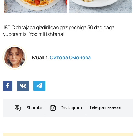
180 C darajada qizdirilgan gaz pechiga 30 daqiqaga
yuboramiz . Yoqimli ishtaha!
Muallif:
Ситора Омонова
Sharhlar
Instagram
Telegram-канал