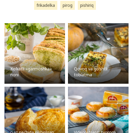
frikadelka
pirog
pishiriq
Ko’katli «garmoshka»
Qovoq va go’shtli
noni
toblatma
Gaz pechida pishirilgan
Videoretsept: tvorogli