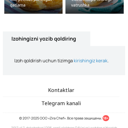
qatlama
vatrushka
Izohingizni yozib qoldiring
Izoh qoldirish uchun tizimga
kirishingiz kerak
.
Kontaktlar
Telegram kanali
© 2017-2025 ООО «Zira Chef». Все права защищены.
18+
2017 yil 7-dekabrdagi 1206-sonli elektron OAV ni ro'yxatdan o'tkazish