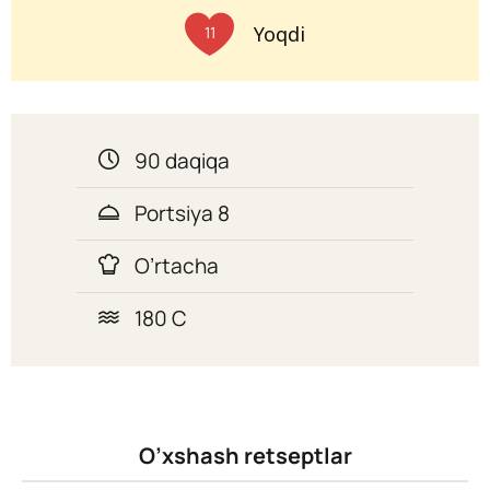
Yoqdi
11
90 daqiqa
Portsiya 8
O’rtacha
180 C
O’xshash retseptlar