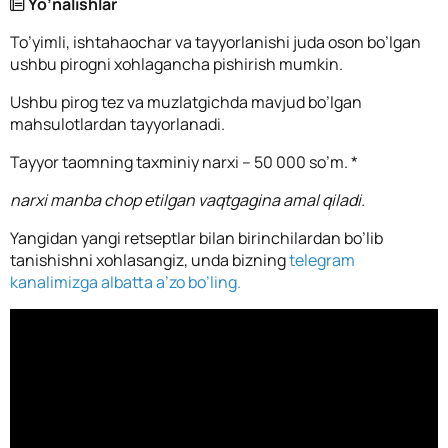
Yo’nalishlar
To’yimli, ishtahaochar va tayyorlanishi juda oson bo’lgan
ushbu pirogni xohlagancha pishirish mumkin.
Ushbu pirog tez va muzlatgichda mavjud bo’lgan
mahsulotlardan tayyorlanadi.
Tayyor taomning taxminiy narxi – 50 000 so’m. *
narxi manba chop etilgan vaqtgagina amal qiladi.
Yangidan yangi retseptlar bilan birinchilardan bo’lib
tanishishni xohlasangiz, unda bizning
telegram
kanalimizga albatta a’zo bo’ling.