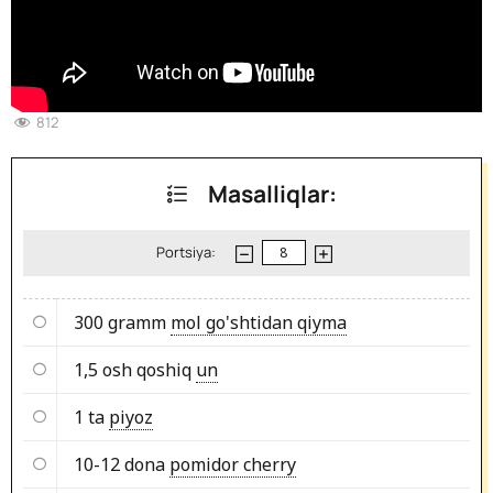
812
Masalliqlar:
Portsiya:
300 gramm
mol go'shtidan qiyma
1,5 osh qoshiq
un
1 ta
piyoz
10-12 dona
pomidor cherry