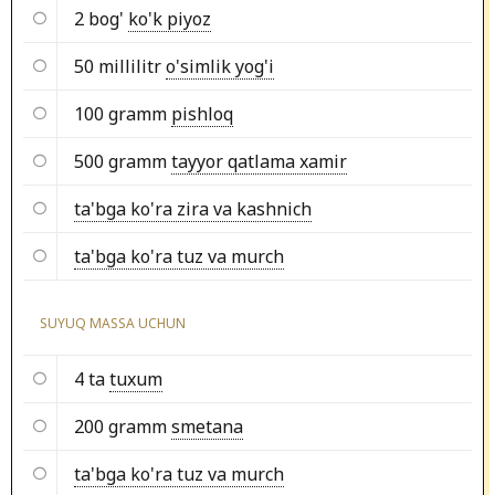
2 bog'
ko'k piyoz
50 millilitr
o'simlik yog'i
100 gramm
pishloq
500 gramm
tayyor qatlama xamir
ta'bga ko'ra zira va kashnich
ta'bga ko'ra tuz va murch
SUYUQ MASSA UCHUN
4 ta
tuxum
200 gramm
smetana
ta'bga ko'ra tuz va murch