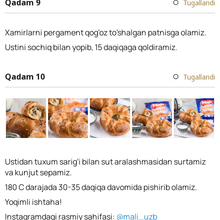
Qadam 9
Tugallandi
Xamirlarni pergament qog'oz to'shalgan patnisga olamiz.
Ustini sochiq bilan yopib, 15 daqiqaga qoldiramiz.
Qadam 10
Tugallandi
Ustidan tuxum sarig'i bilan sut aralashmasidan surtamiz
va kunjut sepamiz.
180 C darajada 30-35 daqiqa davomida pishirib olamiz.
Yoqimli ishtaha!
Instagramdagi rasmiy sahifasi:
@mali_uzb