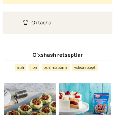
O’rtacha
O’xshash retseptlar
mali
non
oshirma xamir
videoretsept