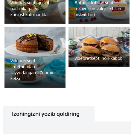
Videoretsept: go’shtli
Batafsil fotoretsept:
nachinkaga ega
rezavor mevali jele bilan
kartoshkali mantilar
biskvit tort
Videoretsept: non-kabob
Videoretsept:
smetanadan
tayyorlangan «Zebra»
keksi
Izohingizni yozib qoldiring