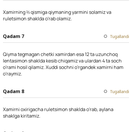
Xamirning ⅔ qismiga qiymaning yarmini solamiz va
ruletsimon shaklda o'rab olamiz.
Qadam 7
Tugallandi
Qiyma tegmagan chetki xamirdan esa 12 ta uzunchoq
lentasimon shaklda kesib chiqamiz va ulardan 4 ta soch
o'rami hosil qilamiz. Xuddi sochni o'rgandek xamirni ham
o'raymiz.
Qadam 8
Tugallandi
Xamirni oxirigacha ruletsimon shaklda o'rab, aylana
shaklga kiritamiz.