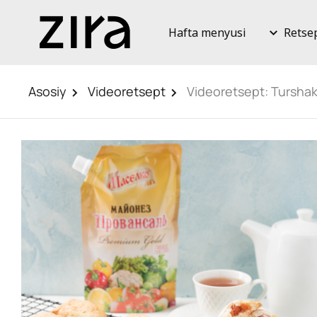
Hafta menyusi
Retse
Asosiy
Videoretsept
Videoretsept: Turshak