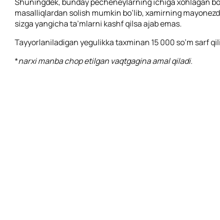
Shuningdek, bunday pecheneylarning ichiga xohlagan b
masalliqlardan solish mumkin bo’lib, xamirning mayonezda
sizga yangicha ta’mlarni kashf qilsa ajab emas.
Tayyorlaniladigan yegulikka taxminan 15 000 so’m sarf qil
*
narxi manba chop etilgan vaqtgagina amal qiladi.