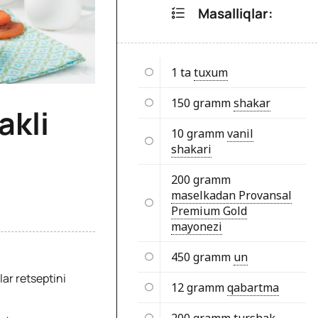
Masalliqlar:
1 ta
tuxum
150 gramm
shakar
akli
10 gramm
vanil
shakari
200 gramm
maselkadan Provansal
Premium Gold
mayonezi
450 gramm
un
ar retseptini
12 gramm
qabartma