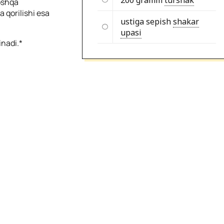
200 gramm
turshak
oshqa
 qorilishi esa
ustiga sepish
shakar
upasi
inadi.*