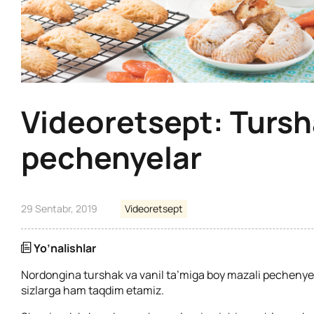
Videoretsept: Tursh
pechenyelar
29 Sentabr, 2019
Videoretsept
Yo’nalishlar
Nordongina turshak va vanil ta’miga boy mazali pechenyel
sizlarga ham taqdim etamiz.