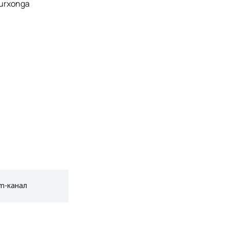
turxonga
am-канал