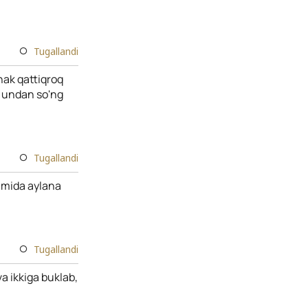
Tugallandi
hak qattiqroq
a undan so'ng
Tugallandi
damida aylana
Tugallandi
a ikkiga buklab,