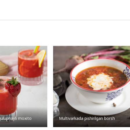
qulupnayli moxito
Multivarkada pishirilgan borsh