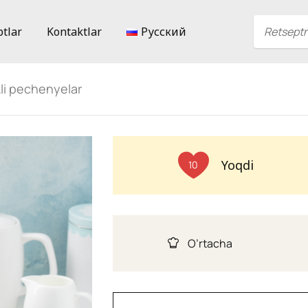
ptlar
Kontaktlar
Русский
li pechenyelar
Yoqdi
10
O’rtacha