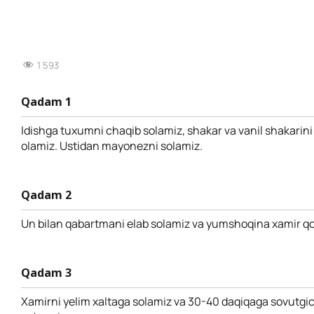
1 593
Qadam 1
Idishga tuxumni chaqib solamiz, shakar va vanil shakarini so
olamiz. Ustidan mayonezni solamiz.
Qadam 2
Un bilan qabartmani elab solamiz va yumshoqina xamir qo
Qadam 3
Xamirni yelim xaltaga solamiz va 30-40 daqiqaga sovutgic