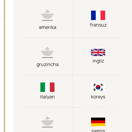
fransuz
amerika
ingliz
gruzincha
italyan
koreys
nemis