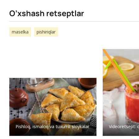
O’xshash retseptlar
maselka
pishiriqlar
Videoretsept: 
Pishloq, ismaloq va tuxumli sloykalar