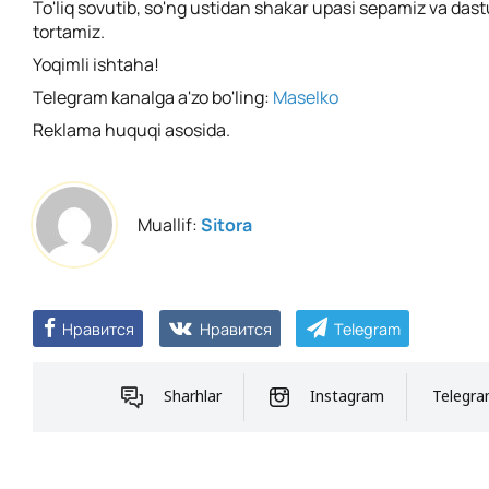
To'liq sovutib, so'ng ustidan shakar upasi sepamiz va das
tortamiz.
Yoqimli ishtaha!
Telegram kanalga a'zo bo'ling:
Maselko
Reklama huquqi asosida.
Muallif:
Sitora
Нравится
Нравится
Telegram
Sharhlar
Instagram
Telegr