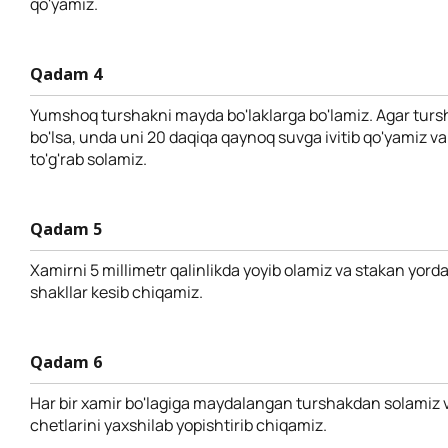
qo'yamiz.
Qadam 4
Yumshoq turshakni mayda bo'laklarga bo'lamiz. Agar turs
bo'lsa, unda uni 20 daqiqa qaynoq suvga ivitib qo'yamiz v
to'g'rab solamiz.
Qadam 5
Xamirni 5 millimetr qalinlikda yoyib olamiz va stakan yor
shakllar kesib chiqamiz.
Qadam 6
Har bir xamir bo'lagiga maydalangan turshakdan solamiz v
chetlarini yaxshilab yopishtirib chiqamiz.