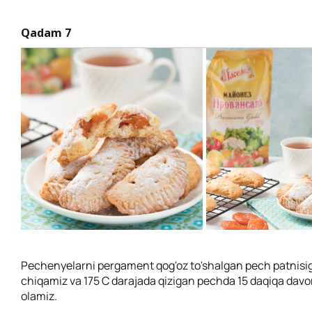
Qadam 7
Pechenyelarni pergament qog'oz to'shalgan pech patnisig
chiqamiz va 175 C darajada qizigan pechda 15 daqiqa davo
olamiz.