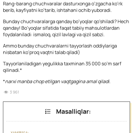
Rang-barang chuchvaralar dasturxonga o’zgacha ko’rk
berib, kayfiyatni ko’tarib, ishtahani ochib yuboradi.
Bunday chuchvaralarga qanday bo’yoqlar qo’shiladi? Hech
qanday! Bo’yoqlar sifatida faqat tabiiy mahsulotlardan
foydalaniladi: ismaloq, qizil lavlagi va qizil sabzi.
Ammo bunday chuchvaralarni tayyorlash oddiylariga
nisbatan ko’proq vaqtni talab qiladi)
Tayyorlaniladigan yegulikka taxminan 35 000 so’m sarf
qilinadi.*
*
narxi manba chop etilgan vaqtgagina amal qiladi.
3 961
Masalliqlar:
XAMIRIGA: