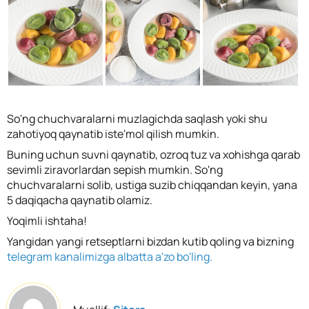
So'ng chuchvaralarni muzlagichda saqlash yoki shu
zahotiyoq qaynatib iste'mol qilish mumkin.
Buning uchun suvni qaynatib, ozroq tuz va xohishga qarab
sevimli ziravorlardan sepish mumkin. So'ng
chuchvaralarni solib, ustiga suzib chiqqandan keyin, yana
5 daqiqacha qaynatib olamiz.
Yoqimli ishtaha!
Yangidan yangi retseptlarni bizdan kutib qoling va bizning
telegram kanalimizga albatta a'zo bo'ling.