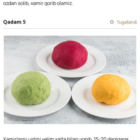
ozdan solib, xamir qorib olamiz.
Qadam 5
Tugallandi
Xamirlarni ustini yelim xalta bilan yopib, 15-20 daqiqaga