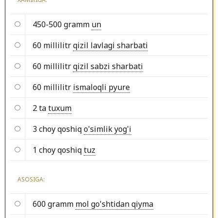
450-500 gramm
un
60 millilitr
qizil lavlagi sharbati
60 millilitr
qizil sabzi sharbati
60 millilitr
ismaloqli pyure
2 ta
tuxum
3 choy qoshiq
o'simlik yog'i
1 choy qoshiq
tuz
ASOSIGA:
600 gramm
mol go'shtidan qiyma