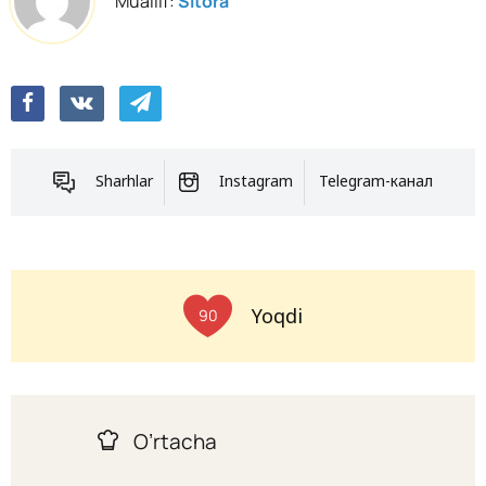
Muallif:
Sitora
Sharhlar
Instagram
Telegram-канал
Yoqdi
90
O’rtacha