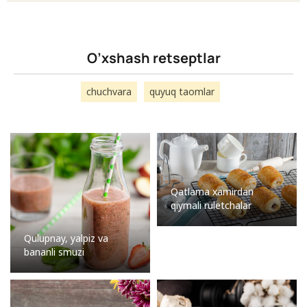
O’xshash retseptlar
chuchvara
quyuq taomlar
Qatlama xamirdan
qiymali ruletchalar
Qulupnay, yalpiz va
bananli smuzi