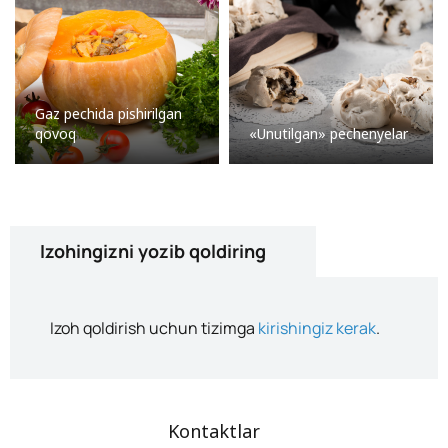
Gaz pechida pishirilgan
qovoq
«Unutilgan» pechenyelar
Izohingizni yozib qoldiring
Izoh qoldirish uchun tizimga
kirishingiz kerak
.
Kontaktlar