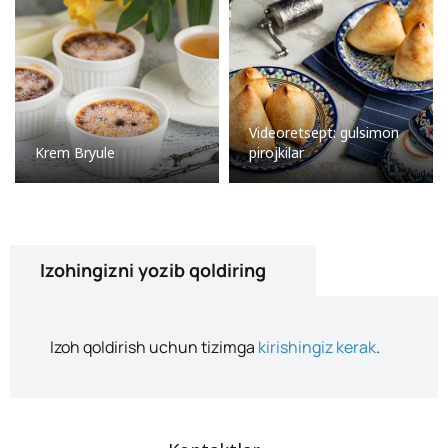
Videoretsept: gulsimon
Krem Bryule
pirojkilar
Izohingizni yozib qoldiring
Izoh qoldirish uchun tizimga
kirishingiz kerak
.