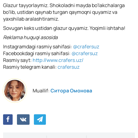
Glazur tayyorlaymiz. Shokoladni mayda bo'lakchalarga
bo'lib, ustidan qaynab turgan qaymoqni quyamiz va
yaxshilab aralashtiramiz.
Sovugan keks ustidan glazur quyamiz. Yoqimli ishtaha!
Reklama huquqi asosida
Instagramdagi rasmiy sahifasi:
@crafersuz
Facebookdagi rasmiy sahifasi:
@crafersuz
Rasmiy sayt:
http://www.crafers.uz/
Rasmiy telegram kanali:
crafersuz
Muallif:
Ситора Омонова