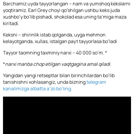
Barchamiz uyda tayyorlangan – nam va yumshoq kekslarni
yoqtiramiz.
Earl Grey choyi qo’shilgan
ushbu keks juda
xushbo’y bo’lib pishadi, shokolad esa uning ta’miga maza
kiritadi.
Keksni – shirinlik istab qolganda, uyga mehmon
kelayotganda, xullas, istalgan payt tayyorlasa bo’ladi
Tayyor taomning taxminiy narxi – 40 000 so’m. *
*
narxi manba chop etilgan vaqtgagina amal qiladi.
Yangidan yangi retseptlar bilan birinchilardan bo’lib
tanishishni xohlasangiz, unda bizning
telegram
kanalimizga albatta a’zo bo’ling.