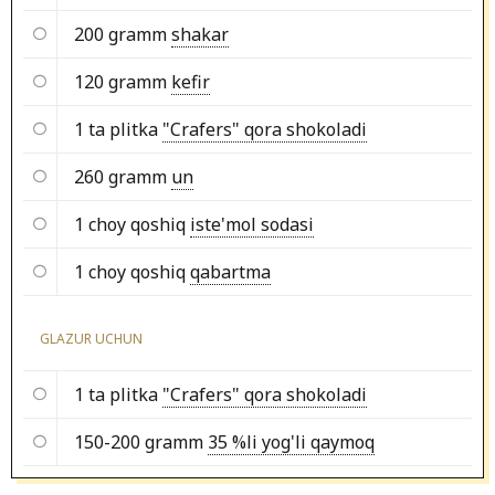
200 gramm
shakar
120 gramm
kefir
1 ta plitka
"Crafers" qora shokoladi
260 gramm
un
1 choy qoshiq
iste'mol sodasi
1 choy qoshiq
qabartma
GLAZUR UCHUN
1 ta plitka
"Crafers" qora shokoladi
150-200 gramm
35 %li yog'li qaymoq