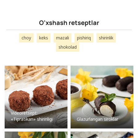
O’xshash retseptlar
choy
keks
mazali
pishiriq
shirinlik
shokolad
Videoretsept:
«Tipratikan» shirinligi
Glazurlangan siroklar