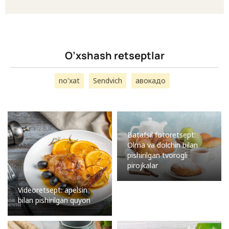
O’xshash retseptlar
no'xat
Sendvich
авокадо
Batafsil fotoretsept:
Olma va dolchin bilan
pishirilgan tvorogli
pirojkalar
Videoretsept: apelsin
bilan pishirilgan quyon