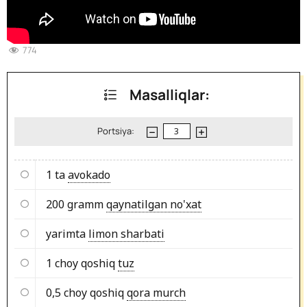
774
Masalliqlar:
Portsiya:
1 ta
avokado
200 gramm
qaynatilgan no'xat
yarimta
limon sharbati
1 choy qoshiq
tuz
0,5 choy qoshiq
qora murch