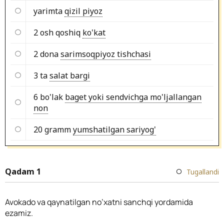
yarimta
qizil piyoz
2 osh qoshiq
ko'kat
2 dona
sarimsoqpiyoz tishchasi
3 ta
salat bargi
6 bo'lak
baget yoki sendvichga mo'ljallangan
non
20 gramm
yumshatilgan sariyog'
Qadam 1
Tugallandi
Avokado va qaynatilgan no’xatni sanchqi yordamida
ezamiz.