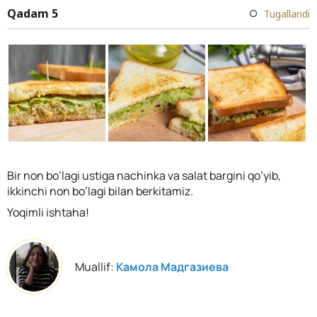
Qadam 5
Tugallandi
Bir non bo’lagi ustiga nachinka va salat bargini qo’yib,
ikkinchi non bo’lagi bilan berkitamiz.
Yoqimli ishtaha!
Muallif:
Камола Мадгазиева