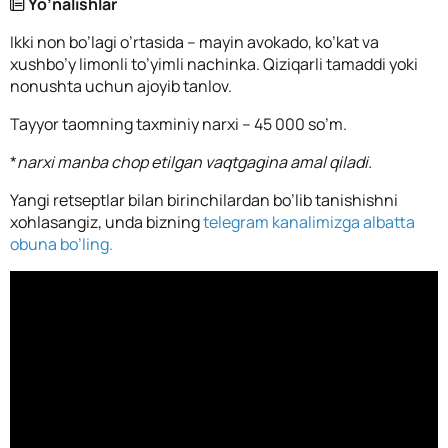
Yo’nalishlar
Ikki non bo’lagi o’rtasida – mayin avokado, ko’kat va
xushbo’y limonli to’yimli nachinka. Qiziqarli tamaddi yoki
nonushta uchun ajoyib tanlov.
Tayyor taomning taxminiy narxi – 45 000 so’m.
*
narxi manba chop etilgan vaqtgagina amal qiladi.
Yangi retseptlar bilan birinchilardan bo’lib tanishishni
xohlasangiz, unda bizning
telegram kanalimizga albatta
obuna bo’ling.