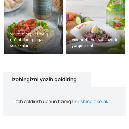
Videoretsept: Tovuq
go’shtidan qilingan
Videoretsept: sabzavotli
sosiskalar
yorqin salat
Izohingizni yozib qoldiring
Izoh qoldirish uchun tizimga
kirishingiz kerak
.