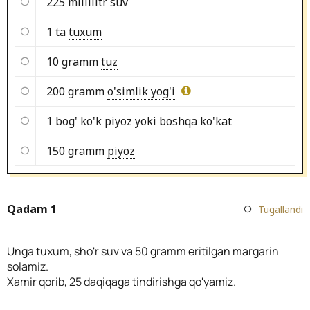
225 millilitr
suv
1 ta
tuxum
10 gramm
tuz
200 gramm
o'simlik yog'i
1 bog'
ko'k piyoz yoki boshqa ko'kat
150 gramm
piyoz
Qadam 1
Tugallandi
Unga tuxum, sho'r suv va 50 gramm eritilgan margarin
solamiz.
Xamir qorib, 25 daqiqaga tindirishga qo'yamiz.