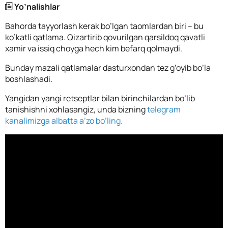
Yo’nalishlar
Bahorda tayyorlash kerak bo’lgan taomlardan biri – bu
ko’katli qatlama. Qizartirib qovurilgan qarsildoq qavatli
xamir va issiq choyga hech kim befarq qolmaydi.
Bunday mazali qatlamalar dasturxondan tez g’oyib bo’la
boshlashadi.
Yangidan yangi retseptlar bilan birinchilardan bo’lib
tanishishni xohlasangiz, unda bizning
telegram
kanalimizga albatta a’zo bo’ling.