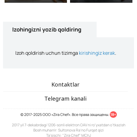
Izohingizni yozib qoldiring
Izoh qoldirish uchun tizimga
kirishingiz kerak
.
Kontaktlar
Telegram kanali
© 2017-2025 ООО «Zira Chef». Все права защищены.
18+
2017 yil 7-dekabrdagi 1206-sonli elektron OAV ni ro'yxatdan o'tkazish
Bosh muharrir: Sultonova Ra’no Furqat qizi
Ta'sischi: "Zira Chef" MChJ