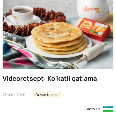
Videoretsept: Ko’katli qatlama
21 Mart, 2020
Quyuq taomlar
Taomlari: