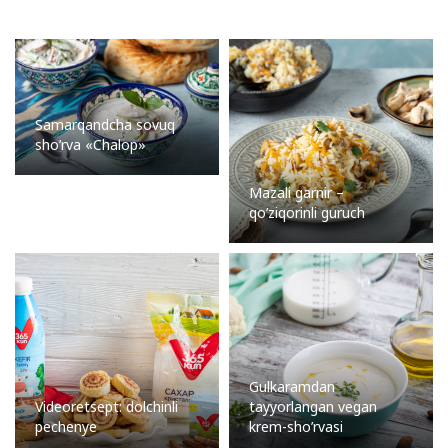
Samarqandcha sovuq
sho’rva «Chalop»
Mazali garnir –
qo’ziqorinli guruch
Gulkaramdan
Videoretsept: dolchinli
tayyorlangan vegan
pechenye
krem-sho’rvasi