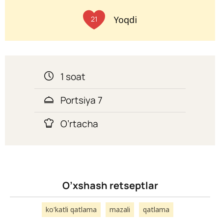
Yoqdi
21
1 soat
Portsiya 7
O’rtacha
O’xshash retseptlar
ko'katli qatlama
mazali
qatlama