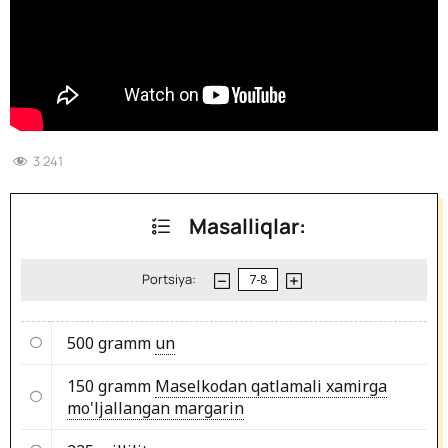
3 241
Masalliqlar:
Portsiya:
500 gramm
un
150 gramm
Maselkodan qatlamali xamirga
mo'ljallangan margarin